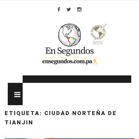
Skip
to
Facebook
Twitter
Instagram
content
MENU
ETIQUETA:
CIUDAD NORTEÑA DE
TIANJIN