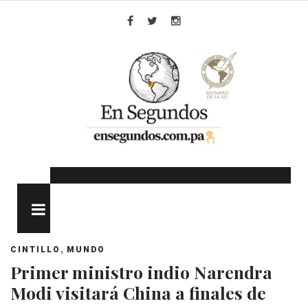
Skip
to
Facebook
Twitter
Instagram
content
MENU
,
CINTILLO
MUNDO
Primer ministro indio Narendra
Modi visitará China a finales de