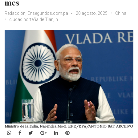
mes
Redacción, Ensegundos.com.pa
20 agosto, 2025
China
ciudad norteña de Tianjin
Ministro de la India, Narendra Modi. EFE/EPA/ANTONIO BAT ARCHIVO
WhatsApp
Facebook
Twitter
Google+
LinkedIn
Pinterest