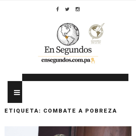
Skip
to
Facebook
Twitter
Instagram
content
MENU
ETIQUETA:
COMBATE A POBREZA