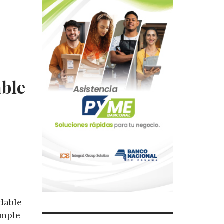
ble
dable
umple