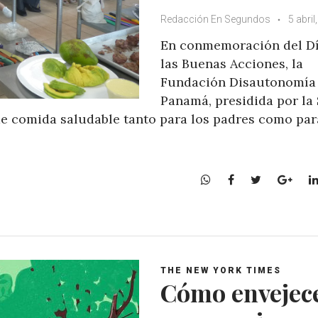
Redacción En Segundos
5 abril
En conmemoración del Dí
las Buenas Acciones, la
Fundación Disautonomía
Panamá, presidida por la 
de comida saludable tanto para los padres como par
W
F
T
G
h
a
w
o
a
c
i
o
t
e
t
g
s
b
t
l
A
o
e
e
THE NEW YORK TIMES
p
o
r
+
Cómo envejec
p
k