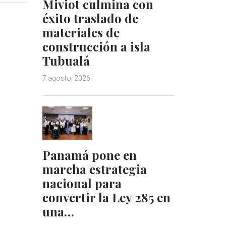
Miviot culmina con
k
t
e
e
éxito traslado de
d
r
materiales de
I
e
construcción a isla
n
s
Tubualá
t
7 agosto, 2026
Panamá pone en
marcha estrategia
nacional para
convertir la Ley 285 en
una…