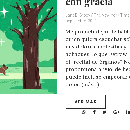
con gracia
Jane E. Brody / The New York Time
septiembre, 2021
Me prometí dejar de habl
quien quiera escuchar so
mis dolores, molestias y
achaques, lo que Petrow 
el “recital de órganos”. N
proporciona alivio; de he
puede incluso empeorar 
dolor. (más…)
VER MÁS
W
F
T
G
h
a
w
o
a
c
i
o