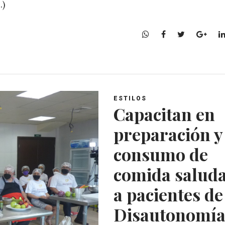
…)
W
F
T
G
h
a
w
o
a
c
i
o
t
e
t
g
s
b
t
l
A
o
e
e
ESTILOS
p
o
r
+
Capacitan en
p
k
preparación y
consumo de
comida saluda
a pacientes de
Disautonomí