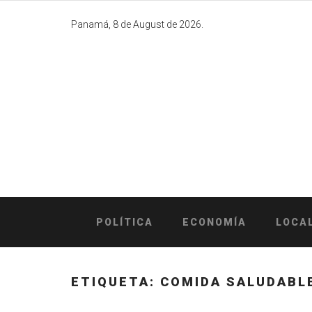
Skip
to
Panamá, 8 de August de 2026.
content
POLÍTICA
ECONOMÍA
LOCA
ETIQUETA:
COMIDA SALUDABL