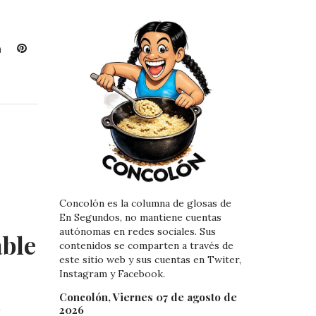
L
P
i
i
n
n
k
t
e
e
d
r
I
e
n
s
t
Concolón es la columna de glosas de
En Segundos, no mantiene cuentas
autónomas en redes sociales. Sus
ble
contenidos se comparten a través de
este sitio web y sus cuentas en Twiter,
Instagram y Facebook.
a
Concolón, Viernes 07 de agosto de
2026