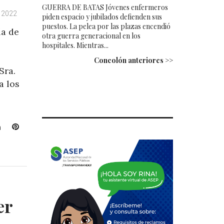
GUERRA DE BATAS Jóvenes enfermeros
, 2022
piden espacio y jubilados defienden sus
puestos. La pelea por las plazas encendió
a de
otra guerra generacional en los
hospitales. Mientras...
Concolón anteriores >>
Sra.
a los
L
P
i
i
n
n
k
t
e
e
d
r
I
e
er
n
s
t