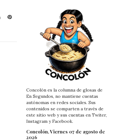
L
P
i
i
n
n
k
t
e
e
d
r
I
e
n
s
t
Concolón es la columna de glosas de
En Segundos, no mantiene cuentas
autónomas en redes sociales. Sus
contenidos se comparten a través de
este sitio web y sus cuentas en Twiter,
Instagram y Facebook.
Concolón, Viernes 07 de agosto de
2026