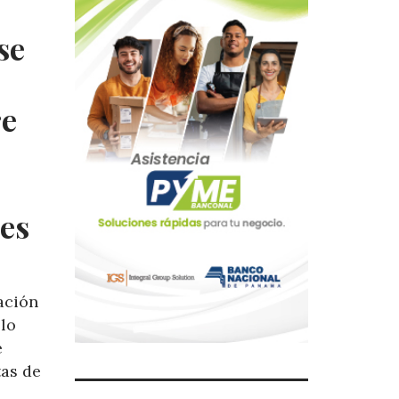
se
re
les
ación
llo
e
as de