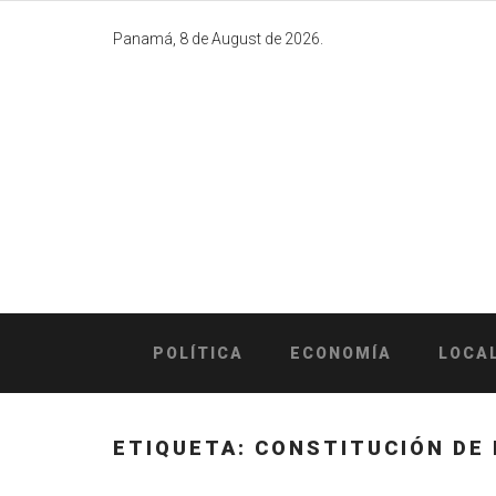
Skip
to
Panamá, 8 de August de 2026.
content
POLÍTICA
ECONOMÍA
LOCA
ETIQUETA:
CONSTITUCIÓN DE 