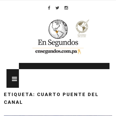
Skip
to
Facebook
Twitter
Instagram
content
MENU
ETIQUETA:
CUARTO PUENTE DEL
CANAL