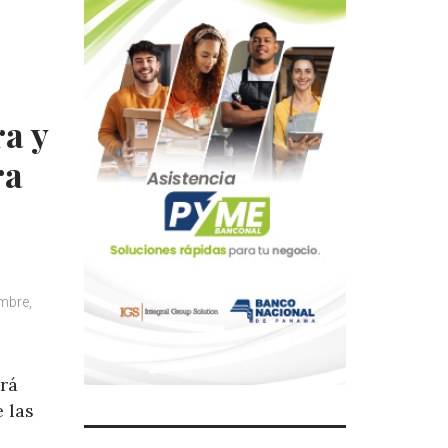
ra y
ra
s
mbre,
rá
 las