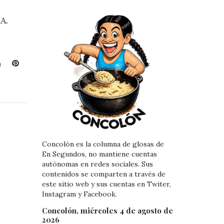
A.
L
P
i
i
n
n
k
t
e
e
d
r
I
e
n
s
Concolón es la columna de glosas de
En Segundos, no mantiene cuentas
t
autónomas en redes sociales. Sus
contenidos se comparten a través de
este sitio web y sus cuentas en Twiter,
Instagram y Facebook.
Concolón, miércoles 4 de agosto de
2026