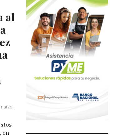
 al
la
ez
na
a
 marzo,
estos
, en