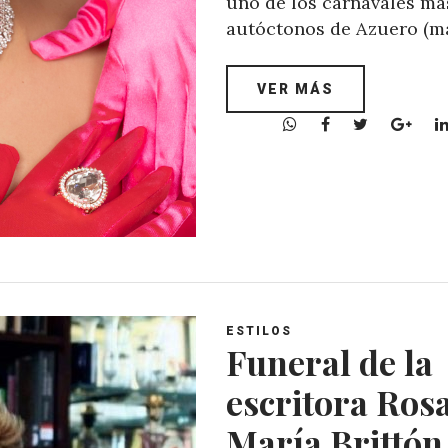
uno de los carnavales má
autóctonos de Azuero (m
VER MÁS
W
F
T
G
h
a
w
o
a
c
i
o
t
e
t
g
s
b
t
l
A
o
e
e
p
o
r
+
p
k
ESTILOS
Funeral de la
escritora Ros
María Brittón