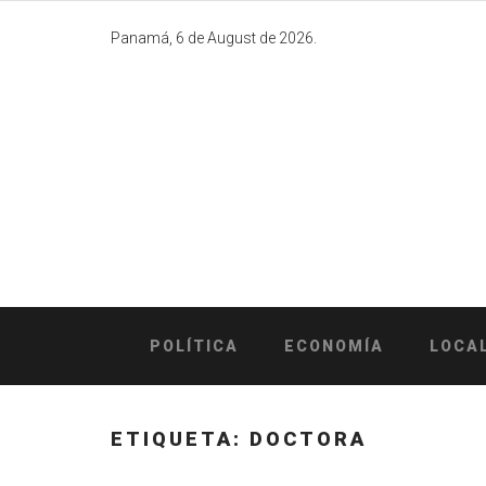
Skip
to
Panamá, 6 de August de 2026.
content
POLÍTICA
ECONOMÍA
LOCA
ETIQUETA:
DOCTORA