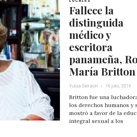
LOCALES
p
o
r
+
Fallece la
p
k
distinguida
médico y
escritora
panameña, Ro
María Britton
Yuliza Serracín
16 julio, 2019
Britton fue una luchador
los derechos humanos y 
mostró a favor de la edu
integral sexual a los