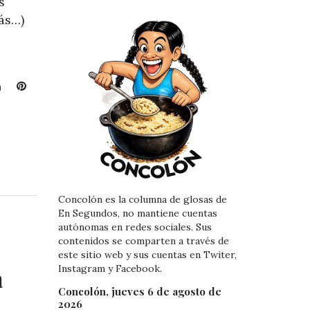
s
ás…)
L
P
i
i
n
n
k
t
e
e
d
r
I
e
n
s
Concolón es la columna de glosas de
t
En Segundos, no mantiene cuentas
autónomas en redes sociales. Sus
contenidos se comparten a través de
este sitio web y sus cuentas en Twiter,
Instagram y Facebook.
a
Concolón, jueves 6 de agosto de
2026