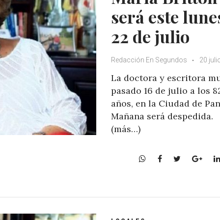
será este lune
22 de julio
Redacción En Segundos
20 juli
La doctora y escritora mu
pasado 16 de julio a los 8
años, en la Ciudad de Pa
Mañana será despedida.
(más…)
W
F
T
G
h
a
w
o
a
c
i
o
t
e
t
g
s
b
t
l
A
o
e
e