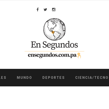
Facebook
Twitter
Instagram
LES
MUNDO
DEPORTES
CIENCIA/TECNO