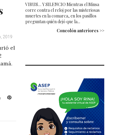
VIRUS… Y SILENCIO Mientras el Minsa
s
corre contra el reloj por las misteriosas
muertes en la comarca, en los pasillos
preguntan quién dejó que la...
Concolón anteriores >>
o, 2019
rió el
2
namá.
L
P
i
i
n
n
k
t
e
e
d
r