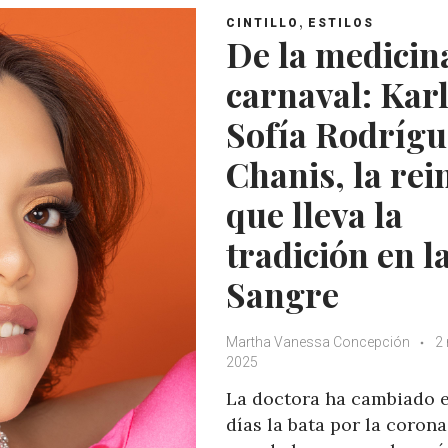
,
CINTILLO
ESTILOS
De la medicina
carnaval: Kar
Sofía Rodrígu
Chanis, la rei
que lleva la
tradición en l
Sangre
Martha Vanessa Concepción
2
2025
La doctora ha cambiado 
días la bata por la corona