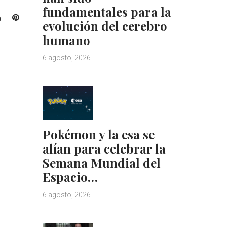
fundamentales para la
L
P
evolución del cerebro
i
i
humano
n
n
k
t
6 agosto, 2026
e
e
d
r
I
e
n
s
t
Pokémon y la esa se
alían para celebrar la
Semana Mundial del
Espacio…
6 agosto, 2026