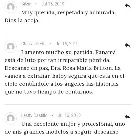
Silvia
Jul 16, 2019
reply
Muy querida, respetada y admirada,
Dios la acoja.
Clarita de Ho
Jul 16, 2019
reply
Lamento mucho su partida. Panamá
está de luto por tan irreparable pérdida.
Descanse en paz, Dra. Rosa María Briiton. La
vamos a extrañar. Estoy segura que está en el
cielo contándole a los ángeles las historias
que no tuvo tiempo de contarnos.
Lestty Castillo
Jul 16, 2019
reply
Una excelente mujer y profesional, uno
de mis grandes modelos a seguir, descanse