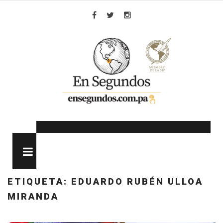
Skip
to
Facebook
Twitter
Instagram
content
MENU
ETIQUETA:
EDUARDO RUBÉN ULLOA
MIRANDA