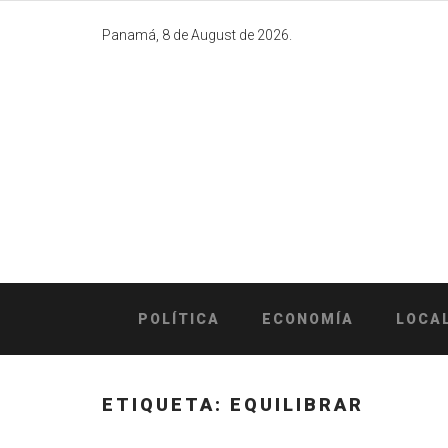
Skip
to
Panamá, 8 de August de 2026.
content
POLÍTICA
ECONOMÍA
LOCA
ETIQUETA:
EQUILIBRAR