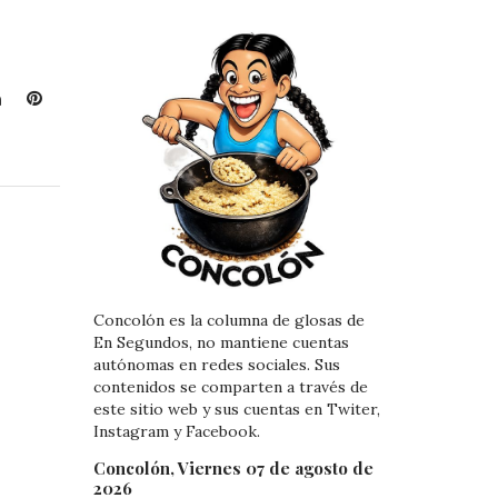
L
P
i
i
n
n
k
t
e
e
d
r
I
e
n
s
t
Concolón es la columna de glosas de
En Segundos, no mantiene cuentas
autónomas en redes sociales. Sus
contenidos se comparten a través de
este sitio web y sus cuentas en Twiter,
Instagram y Facebook.
Concolón, Viernes 07 de agosto de
2026