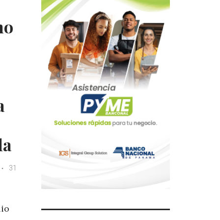
ho
a
la
31
lio