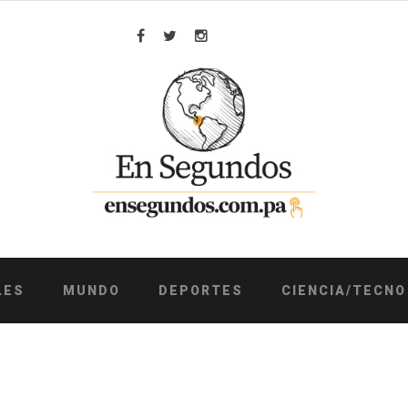
Facebook
Twitter
Instagram
LES
MUNDO
DEPORTES
CIENCIA/TECNO