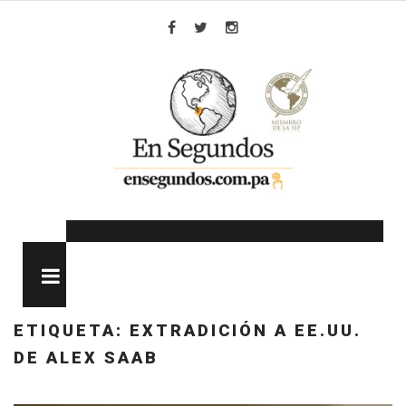
Skip
to
Facebook
Twitter
Instagram
content
MENU
ETIQUETA:
EXTRADICIÓN A EE.UU.
DE ALEX SAAB