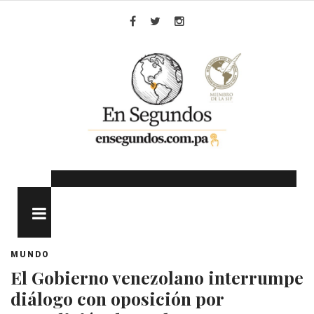
Skip
to
Facebook
Twitter
Instagram
content
MENU
MUNDO
El Gobierno venezolano interrumpe
diálogo con oposición por