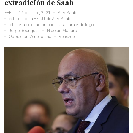
extradición de Saab
EFE
16 octubre, 2021
Alex Saab
extradición a EE.UU. de Alex Saab
jefe de la delegación oficialista para el diálogo
Jorge Rodríguez
Nicolás Maduro
Oposición Venezolana
Venezuela