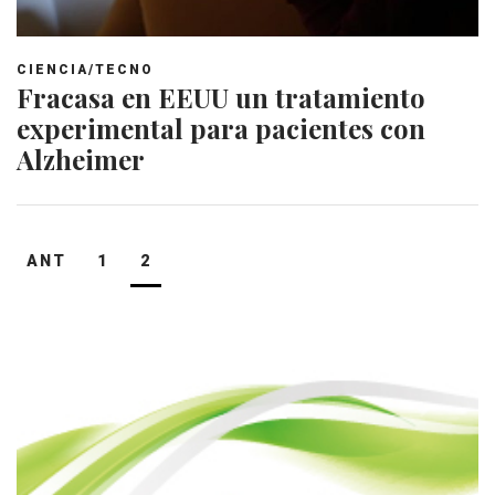
CIENCIA/TECNO
Fracasa en EEUU un tratamiento
experimental para pacientes con
Alzheimer
Navegación
ANT
1
2
de
entradas