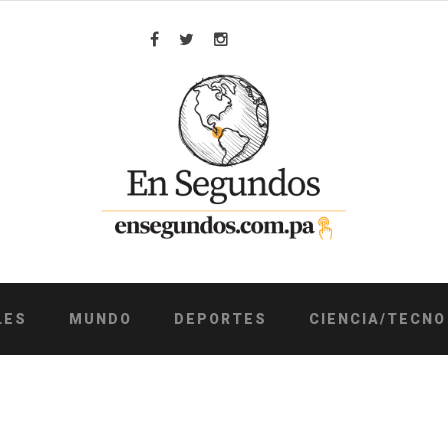
Facebook
Twitter
Instagram
LES
MUNDO
DEPORTES
CIENCIA/TECNO