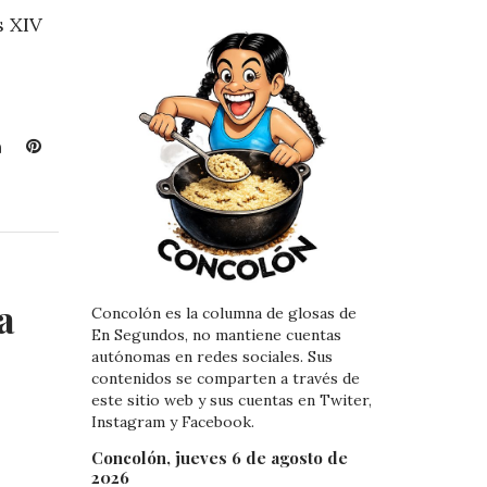
s XIV
L
P
i
i
n
n
k
t
e
e
d
r
I
e
a
Concolón es la columna de glosas de
n
s
En Segundos, no mantiene cuentas
t
autónomas en redes sociales. Sus
contenidos se comparten a través de
este sitio web y sus cuentas en Twiter,
Instagram y Facebook.
Concolón, jueves 6 de agosto de
2026