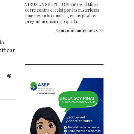
VIRUS… Y SILENCIO Mientras el Minsa
corre contra el reloj por las misteriosas
muertes en la comarca, en los pasillos
preguntan quién dejó que la...
Concolón anteriores >>
a
la
nificar
L
P
i
i
n
n
k
t
e
e
d
r
I
e
n
s
t