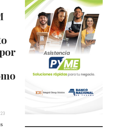
M
to
 por
omo
023
es