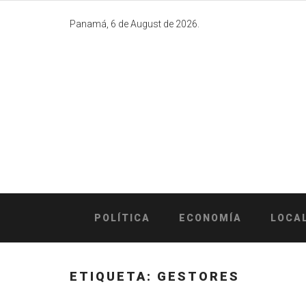
Skip
to
Panamá, 6 de August de 2026.
content
POLÍTICA
ECONOMÍA
LOCA
ETIQUETA:
GESTORES