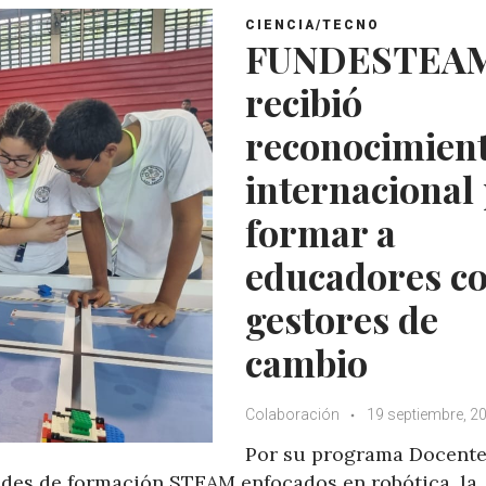
CIENCIA/TECNO
FUNDESTEA
recibió
reconocimien
internacional
formar a
educadores c
gestores de
cambio
Colaboración
19 septiembre, 2
Por su programa Docent
des de formación STEAM enfocados en robótica, la