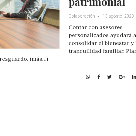
patrimonial
Colaboración
13 agosto, 2023
Contar con asesores
personalizados ayudará 
consolidar el bienestar y 
tranquilidad familiar. Pla
 resguardo. (más…)
W
F
T
G
h
a
w
o
a
c
i
o
t
e
t
g
s
b
t
l
A
o
e
e
p
o
r
+
p
k