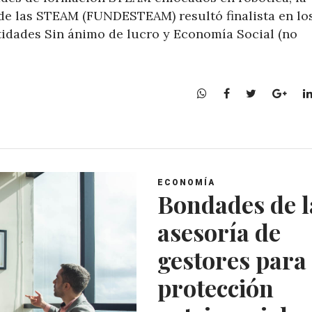
de las STEAM (FUNDESTEAM) resultó finalista en lo
idades Sin ánimo de lucro y Economía Social (no
W
F
T
G
h
a
w
o
a
c
i
o
t
e
t
g
s
b
t
l
A
o
e
e
ECONOMÍA
p
o
r
+
Bondades de l
p
k
asesoría de
gestores para
protección