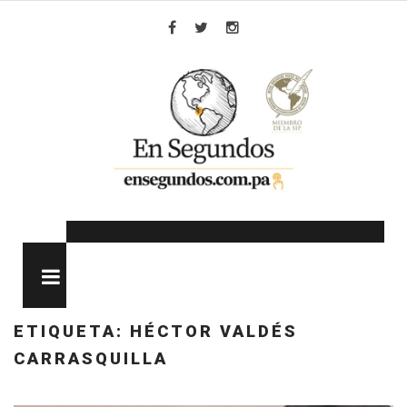
Skip
to
Facebook
Twitter
Instagram
content
MENU
ETIQUETA:
HÉCTOR VALDÉS
CARRASQUILLA