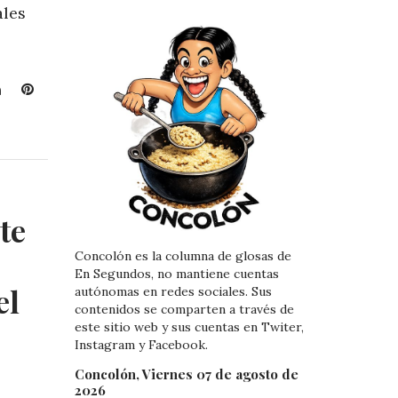
ales
L
P
i
i
n
n
k
t
e
e
d
r
I
e
te
n
s
t
Concolón es la columna de glosas de
En Segundos, no mantiene cuentas
el
autónomas en redes sociales. Sus
contenidos se comparten a través de
este sitio web y sus cuentas en Twiter,
Instagram y Facebook.
Concolón, Viernes 07 de agosto de
2026