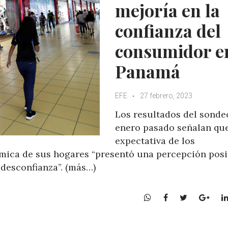
mejoría en la
confianza del
consumidor e
Panamá
EFE
27 febrero, 2023
Los resultados del sonde
enero pasado señalan que
expectativa de los
mica de sus hogares “presentó una percepción posit
desconfianza”. (más…)
W
F
T
G
h
a
w
o
a
c
i
o