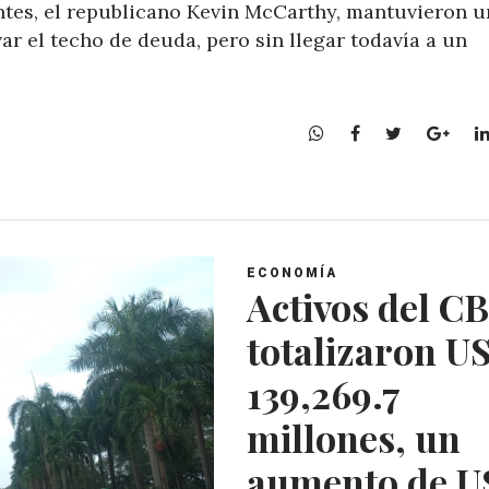
ntes, el republicano Kevin McCarthy, mantuvieron u
ar el techo de deuda, pero sin llegar todavía a un
W
F
T
G
h
a
w
o
a
c
i
o
t
e
t
g
s
b
t
l
A
o
e
e
ECONOMÍA
p
o
r
+
Activos del CB
p
k
totalizaron U
139,269.7
millones, un
aumento de 