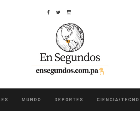
Facebook
Twitter
Instagram
LES
MUNDO
DEPORTES
CIENCIA/TECNO