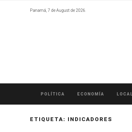
Skip
to
Panamá, 7 de August de 2026.
content
POLÍTICA
ECONOMÍA
LOCA
ETIQUETA:
INDICADORES