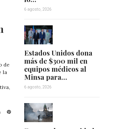
6 agosto, 2026
n
Estados Unidos dona
más de $300 mil en
o de
equipos médicos al
 la
Minsa para…
iva,
6 agosto, 2026
L
P
i
i
n
n