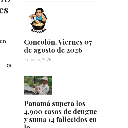
es
a
Concolón, Viernes 07
 un
de agosto de 2026
7 agosto, 2026
L
P
i
i
n
n
k
t
e
e
d
r
Panamá supera los
I
e
4,900 casos de dengue
n
s
y suma 14 fallecidos en
t
lo…