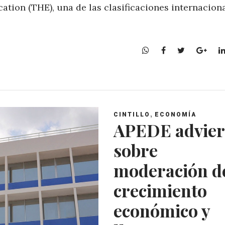
tion (THE), una de las clasificaciones internacion
W
F
T
G
h
a
w
o
a
c
i
o
t
e
t
g
s
b
t
l
A
o
e
e
,
CINTILLO
ECONOMÍA
p
o
r
+
APEDE advier
p
k
sobre
moderación d
crecimiento
económico y