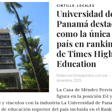
,
CINTILLO
LOCALES
Universidad d
Panamá desta
como la única
país en ranki
de Times Hig
Education
Redacción Ensegundos.com.pa
diciembre, 2025
La Casa de Méndez Perei
figura en la posición 151 
l y vínculos con la industria La Universidad de Pa
n de educación superior del país incluida en el Ran