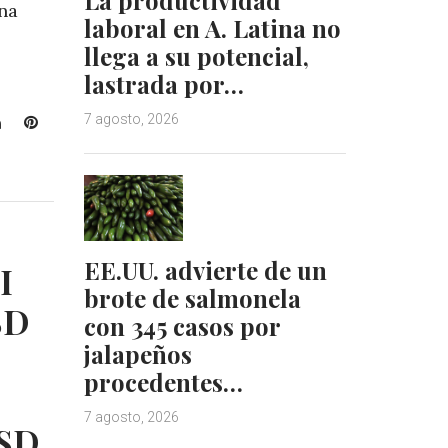
na
laboral en A. Latina no
llega a su potencial,
lastrada por…
7 agosto, 2026
L
P
i
i
n
n
k
t
e
e
d
r
I
e
EE.UU. advierte de un
I
n
s
brote de salmonela
t
SD
con 345 casos por
jalapeños
procedentes…
7 agosto, 2026
USD