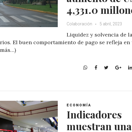
4,331.0 millon
Colaboración
5 abril, 2023
Liquidez y solvencia de l
ios. El buen comportamiento de pago se refleja en
 (más…)
W
F
T
G
h
a
w
o
a
c
i
o
t
e
t
g
s
b
t
l
A
o
e
e
ECONOMÍA
p
o
r
+
Indicadores
p
k
muestran una