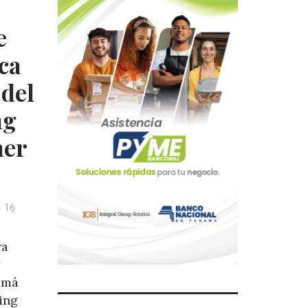
e
ca
 del
ng
her
16
ra
y
namá
king