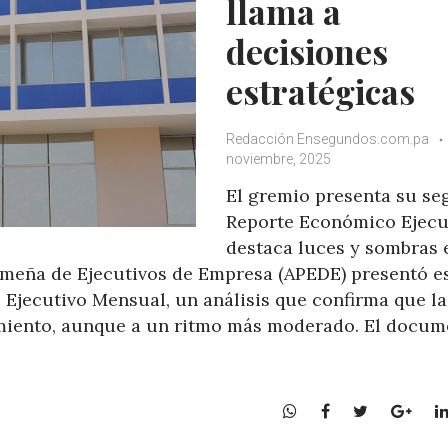
llama a
decisiones
estratégicas
Redacción Ensegundos.com.pa
noviembre, 2025
El gremio presenta su s
Reporte Económico Ejecu
destaca luces y sombras 
meña de Ejecutivos de Empresa (APEDE) presentó e
jecutivo Mensual, un análisis que confirma que la
iento, aunque a un ritmo más moderado. El docum
W
F
T
G
h
a
w
o