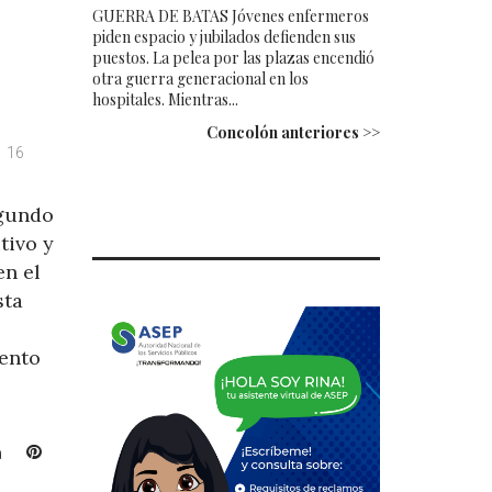
GUERRA DE BATAS Jóvenes enfermeros
piden espacio y jubilados defienden sus
puestos. La pelea por las plazas encendió
otra guerra generacional en los
hospitales. Mientras...
Concolón anteriores >>
16
egundo
tivo y
en el
sta
ento
L
P
i
i