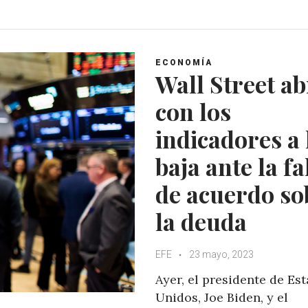
a
c
i
o
t
e
t
g
s
b
t
l
A
o
e
e
ECONOMÍA
p
o
r
+
Wall Street ab
p
k
con los
indicadores a 
baja ante la fa
de acuerdo so
la deuda
EFE
23 mayo, 2023
Ayer, el presidente de Es
Unidos, Joe Biden, y el