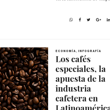
W
F
T
G
h
a
w
o
a
c
i
o
t
e
t
g
s
b
t
l
A
o
e
e
,
ECONOMÍA
INFOGRAFÍA
p
o
r
+
Los cafés
p
k
especiales, la
apuesta de la
industria
cafetera en
Latinoaméric