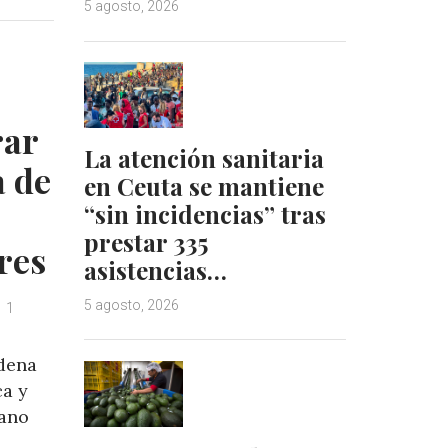
5 agosto, 2026
k
t
e
e
d
r
I
e
n
s
t
rar
La atención sanitaria
a de
en Ceuta se mantiene
“sin incidencias” tras
prestar 335
res
asistencias…
5 agosto, 2026
1
adena
ca y
mano
s