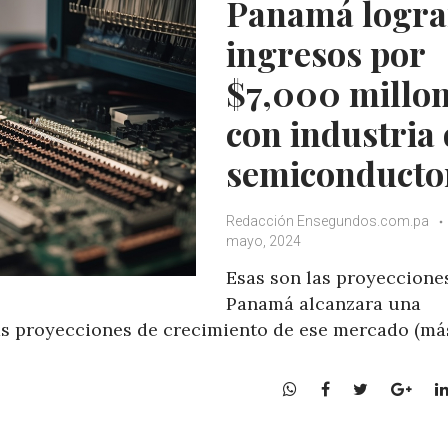
Panamá logra
p
k
ingresos por
$7,000 millo
con industria
semiconducto
Redacción Ensegundos.com.pa
mayo, 2024
Esas son las proyecciones
Panamá alcanzara una
las proyecciones de crecimiento de ese mercado (má
W
F
T
G
h
a
w
o
a
c
i
o