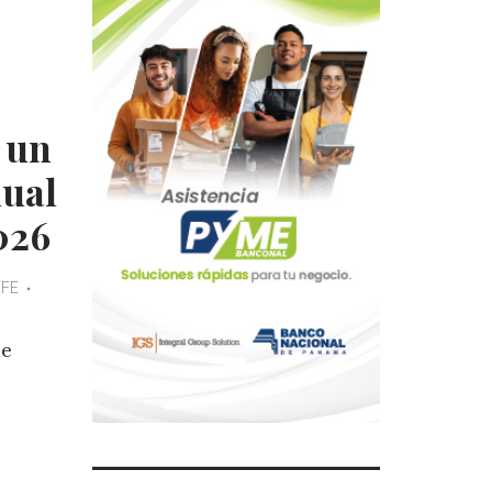
 un
nual
026
EFE
de