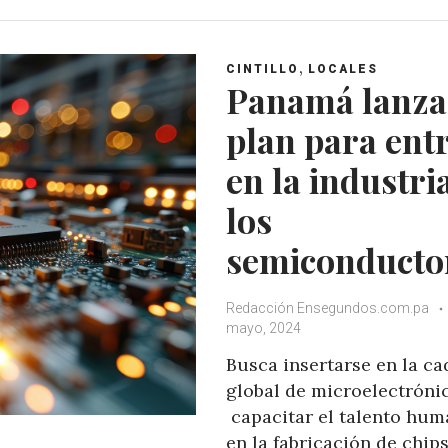
t
e
t
g
s
b
t
l
A
o
e
e
,
CINTILLO
LOCALES
p
o
r
+
Panamá lanza
p
k
plan para ent
en la industri
los
semiconducto
Redacción Ensegundos.com.pa
mayo, 2024
Busca insertarse en la c
global de microelectróni
capacitar el talento hu
en la fabricación de chip