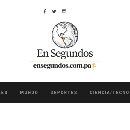
Facebook
Twitter
Instagram
LES
MUNDO
DEPORTES
CIENCIA/TECNO