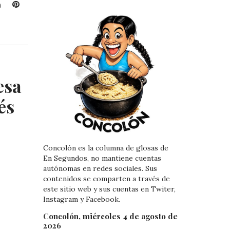
L
P
i
i
n
n
k
t
e
e
d
r
I
e
esa
n
s
t
és
Concolón es la columna de glosas de
En Segundos, no mantiene cuentas
autónomas en redes sociales. Sus
contenidos se comparten a través de
este sitio web y sus cuentas en Twiter,
Instagram y Facebook.
Concolón, miércoles 4 de agosto de
2026