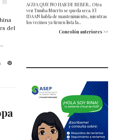
30
AGUA QUE NO HAS DE BEBER... Otra
vez Tumba Muerto se queda seca. El
IDAAN habla de mantenimiento, mientras
China
los vecinos ya tienen lista la...
es del
Concolón anteriores >>
y…
L
P
i
i
n
n
k
t
e
e
d
r
I
e
opa
n
s
t