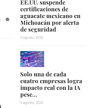
EE.UU. suspende
certificaciones de
aguacate mexicano en
L
P
Michoacán por alerta
i
i
de seguridad
n
n
k
t
5 agosto, 2026
e
e
d
r
I
e
n
s
t
Solo una de cada
cuatro empresas logra
impacto real con la IA
pese…
a
5 agosto, 2026