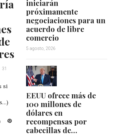
ría
iniciarán
n
s
próximamente
t
negociaciones para un
nes
acuerdo de libre
comercio
 de
5 agosto, 2026
res
31
 si
EEUU ofrece más de
s…)
100 millones de
dólares en
recompensas por
L
P
i
i
cabecillas de…
n
n