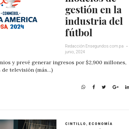
gestión en la
industria del
fútbol
Redacción Ensegundos.com.pa
junio, 2024
mios y prevé generar ingresos por $2,900 millones,
 de televisión (más…)
W
F
T
G
h
a
w
o
a
c
i
o
t
e
t
g
s
b
t
l
A
o
e
e
,
CINTILLO
ECONOMÍA
p
o
r
+