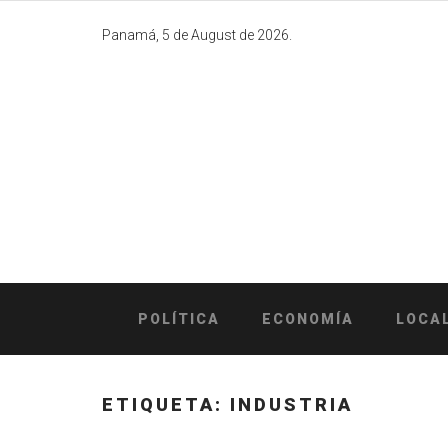
Skip
to
Panamá, 5 de August de 2026.
content
POLÍTICA
ECONOMÍA
LOCA
ETIQUETA:
INDUSTRIA