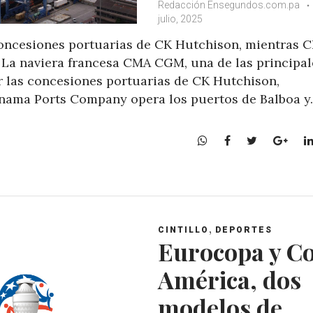
Redacción Ensegundos.com.pa
julio, 2025
 concesiones portuarias de CK Hutchison, mientras 
 La naviera francesa CMA CGM, una de las principal
r las concesiones portuarias de CK Hutchison,
nama Ports Company opera los puertos de Balboa 
W
F
T
G
h
a
w
o
a
c
i
o
t
e
t
g
s
b
t
l
A
o
e
e
,
CINTILLO
DEPORTES
p
o
r
+
Eurocopa y C
p
k
América, dos
modelos de