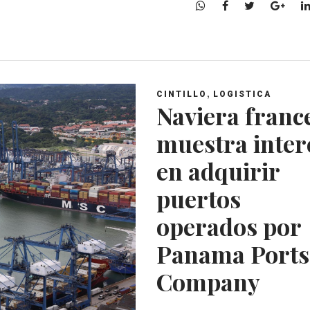
W
F
T
G
h
a
w
o
a
c
i
o
t
e
t
g
s
b
t
l
A
o
e
e
,
CINTILLO
LOGISTICA
p
o
r
+
Naviera franc
p
k
muestra inter
en adquirir
puertos
operados por
Panama Ports
Company