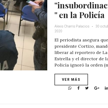
"insubordinac
" en la Policía
Alexis Charris Palacios
30 octub
2020
El periodista asegura que
presidente Cortizo, mand
liberar al reportero de La
Estrella y el director de l
Policía ignoró la orden (
VER MÁS
W
F
T
G
h
a
w
o
a
c
i
o
t
e
t
g