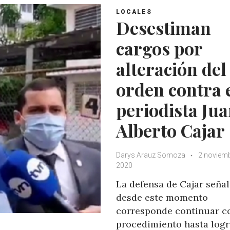
LOCALES
Desestiman
cargos por
alteración del
orden contra 
periodista Ju
Alberto Cajar
Darys Arauz Somoza
2 noviemb
2020
La defensa de Cajar señal
desde este momento
corresponde continuar co
procedimiento hasta logr