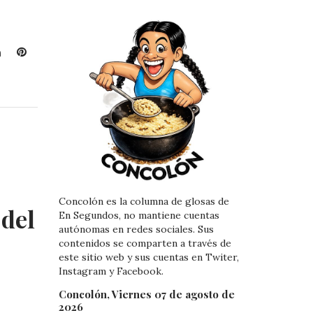
L
P
i
i
n
n
k
t
e
e
d
r
I
e
n
s
t
Concolón es la columna de glosas de
 del
En Segundos, no mantiene cuentas
autónomas en redes sociales. Sus
contenidos se comparten a través de
este sitio web y sus cuentas en Twiter,
Instagram y Facebook.
Concolón, Viernes 07 de agosto de
2026