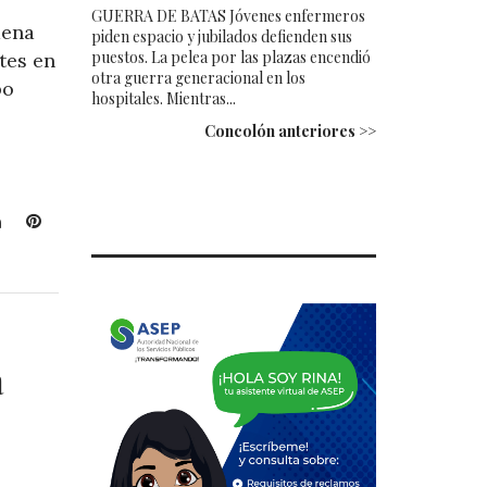
GUERRA DE BATAS Jóvenes enfermeros
dena
piden espacio y jubilados defienden sus
puestos. La pelea por las plazas encendió
tes en
otra guerra generacional en los
bo
hospitales. Mientras...
Concolón anteriores >>
L
P
i
i
n
n
k
t
e
e
d
r
a
I
e
n
s
t