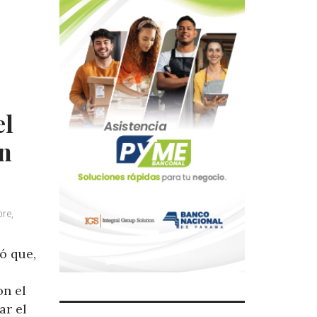
el
an
re,
ó que,
n el
ar el