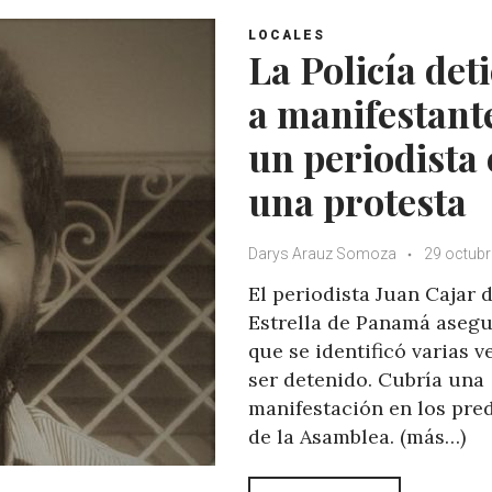
s
b
t
l
A
o
e
e
LOCALES
La Policía det
p
o
r
+
p
k
a manifestant
un periodista
una protesta
Darys Arauz Somoza
29 octubr
El periodista Juan Cajar 
Estrella de Panamá aseg
que se identificó varias v
ser detenido. Cubría una
manifestación en los pre
de la Asamblea. (más…)