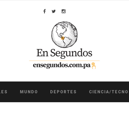
Facebook
Twitter
Instagram
LES
MUNDO
DEPORTES
CIENCIA/TECNO