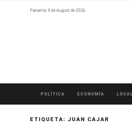
Skip
to
Panamá, 9 de August de 2026.
content
POLÍTICA
ECONOMÍA
LOCA
ETIQUETA:
JUAN CAJAR