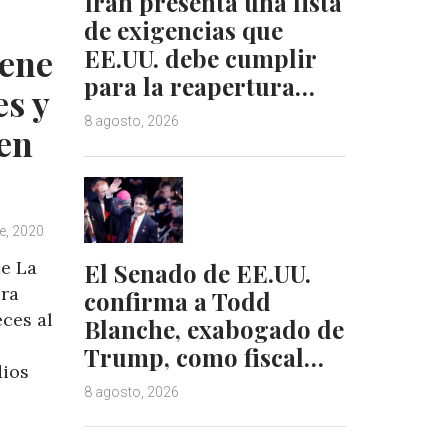
Irán presenta una lista
e
e
de exigencias que
d
r
iene
EE.UU. debe cumplir
I
e
n
s
para la reapertura…
es y
t
8 agosto, 2026
 en
e, 2020
de La
El Senado de EE.UU.
ura
confirma a Todd
eces al
Blanche, exabogado de
Trump, como fiscal…
dios
8 agosto, 2026