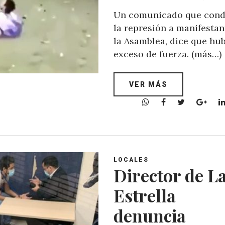
Un comunicado que con
la represión a manifestan
la Asamblea, dice que hu
exceso de fuerza. (más…)
VER MÁS
W
F
T
G
h
a
w
o
a
c
i
o
t
e
t
g
s
b
t
l
A
o
e
e
LOCALES
Director de L
p
o
r
+
p
k
Estrella
denuncia