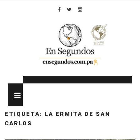
Skip
to
Facebook
Twitter
Instagram
content
MENU
ETIQUETA:
LA ERMITA DE SAN
CARLOS