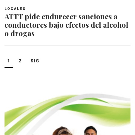
LOCALES
ATTT pide endurecer sanciones a
conductores bajo efectos del alcohol
o drogas
Navegación
1
2
SIG
de
entradas