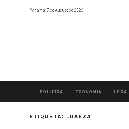
Skip
to
Panamá, 7 de August de 2026.
content
POLÍTICA
ECONOMÍA
LOCA
ETIQUETA:
LOAEZA