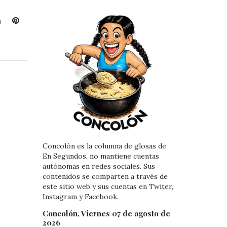
L
P
i
i
n
n
k
t
e
e
d
r
I
e
n
s
t
Concolón es la columna de glosas de
En Segundos, no mantiene cuentas
autónomas en redes sociales. Sus
contenidos se comparten a través de
este sitio web y sus cuentas en Twiter,
Instagram y Facebook.
Concolón, Viernes 07 de agosto de
2026