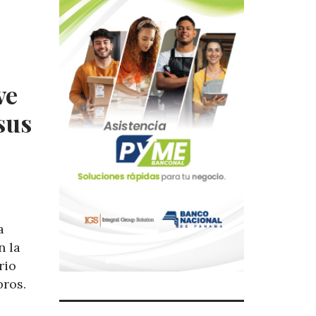
ve
sus
a
n la
rio
bros.