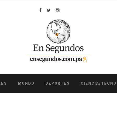
Facebook
Twitter
Instagram
LES
MUNDO
DEPORTES
CIENCIA/TECNO