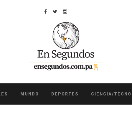
Facebook
Twitter
Instagram
LES
MUNDO
DEPORTES
CIENCIA/TECNO