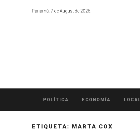
Skip
to
Panamá, 7 de August de 2026.
content
POLÍTICA
ECONOMÍA
LOCA
ETIQUETA:
MARTA COX