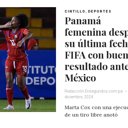
p
k
,
CINTILLO
DEPORTES
Panamá
femenina des
su última fec
FIFA con bue
resultado ant
México
Redacción Ensegundos.com.pa
diciembre, 2024
Marta Cox con una ejecu
de un tiro libre anotó