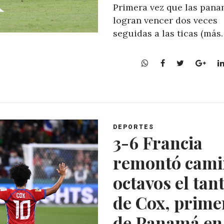
Primera vez que las pan
logran vencer dos veces
seguidas a las ticas (más
W
F
T
G
h
a
w
o
a
c
i
o
t
e
t
g
s
b
t
l
A
o
e
e
DEPORTES
p
o
r
+
3-6 Francia
p
k
remontó cami
octavos el tan
de Cox, prime
de Panamá en