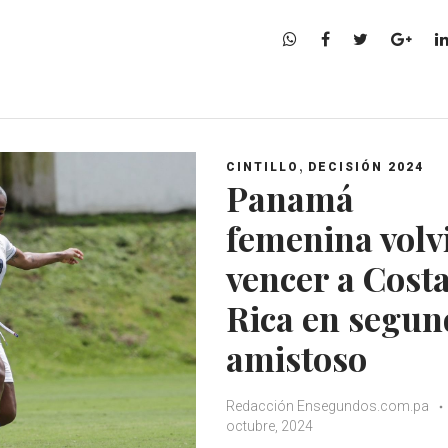
W
F
T
G
h
a
w
o
a
c
i
o
t
e
t
g
s
b
t
l
A
o
e
e
,
CINTILLO
DECISIÓN 2024
p
o
r
+
Panamá
p
k
femenina volv
vencer a Cost
Rica en segun
amistoso
Redacción Ensegundos.com.pa
octubre, 2024