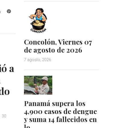
L
P
i
i
n
n
k
t
e
e
Concolón, Viernes 07
d
r
de agosto de 2026
I
e
n
s
7 agosto, 2026
t
ió a
a
do
Panamá supera los
4,900 casos de dengue
30
y suma 14 fallecidos en
lo…