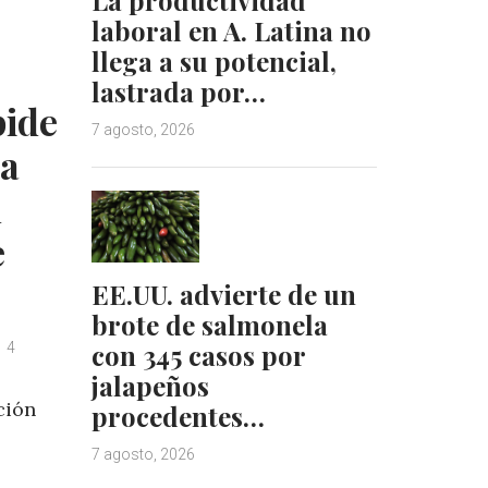
laboral en A. Latina no
n
s
t
llega a su potencial,
lastrada por…
pide
7 agosto, 2026
ha
n
e
EE.UU. advierte de un
brote de salmonela
con 345 casos por
4
jalapeños
ción
procedentes…
7 agosto, 2026