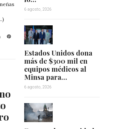
ameñas
6 agosto, 2026
…)
L
P
i
i
n
n
Estados Unidos dona
k
t
más de $300 mil en
e
e
equipos médicos al
d
r
Minsa para…
I
e
n
s
6 agosto, 2026
t
no
to
ro