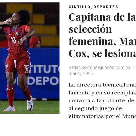
,
CINTILLO
DEPORTES
Capitana de la
selección
femenina, Ma
Cox, se lesion
Redacción Ensegundos.com.pa
marzo, 2026
La directora técnica,Toña 
lamenta y en su reempla
convoca a Ivis Ubarte, de
al segundo juego de
eliminatorias por el Mun