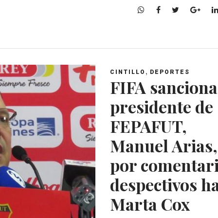
W
F
T
G
h
a
w
o
a
c
i
o
t
e
t
g
s
b
t
l
A
o
e
e
,
CINTILLO
DEPORTES
p
o
r
+
FIFA sanciona
p
k
presidente de
FEPAFUT,
Manuel Arias,
por comentar
despectivos h
Marta Cox