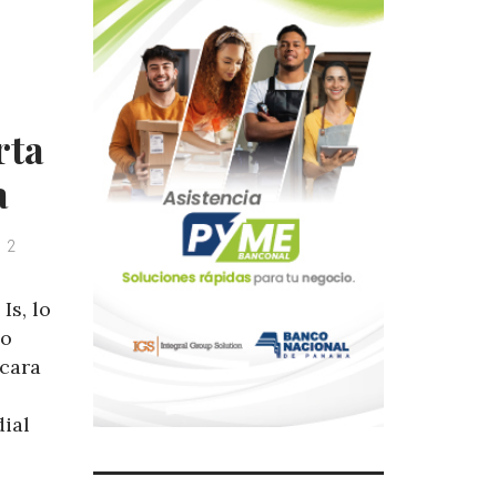
rta
a
2
Is, lo
zo
 cara
dial