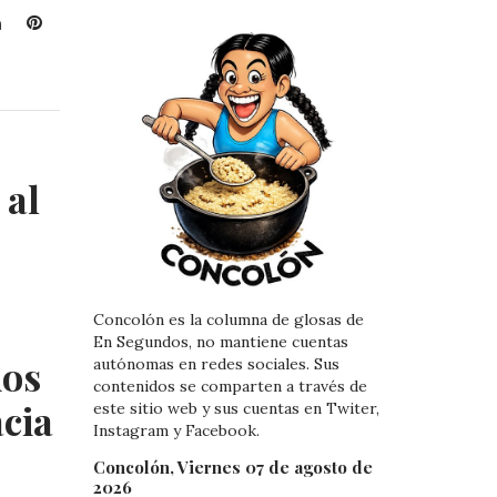
L
P
i
i
n
n
k
t
e
e
d
r
I
e
 al
n
s
t
Concolón es la columna de glosas de
En Segundos, no mantiene cuentas
ios
autónomas en redes sociales. Sus
contenidos se comparten a través de
acia
este sitio web y sus cuentas en Twiter,
Instagram y Facebook.
Concolón, Viernes 07 de agosto de
2026