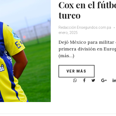
Cox en el fútb
turco
Redacción Ensegundos.com.pa
enero, 2025
Dejó México para militar
primera división en Euro
(más…)
VER MÁS
W
F
T
G
h
a
w
o
a
c
i
o
t
e
t
g
s
b
t
l
A
o
e
e
p
o
r
+