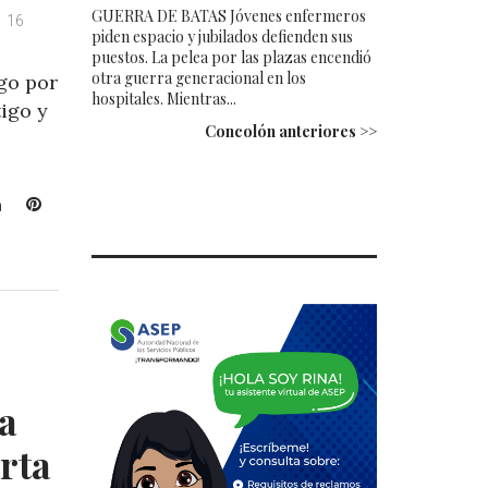
GUERRA DE BATAS Jóvenes enfermeros
16
piden espacio y jubilados defienden sus
puestos. La pelea por las plazas encendió
otra guerra generacional en los
go por
hospitales. Mientras...
tigo y
Concolón anteriores >>
L
P
i
i
n
n
k
t
e
e
d
r
I
e
n
s
t
a
rta