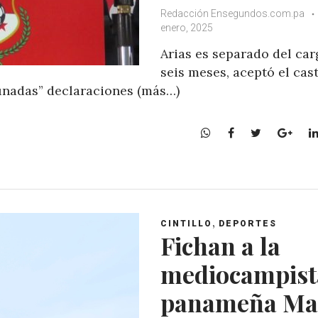
Redacción Ensegundos.com.pa
enero, 2025
Arias es separado del car
seis meses, aceptó el cas
tunadas” declaraciones (más…)
W
F
T
G
h
a
w
o
a
c
i
o
t
e
t
g
s
b
t
l
A
o
e
e
,
CINTILLO
DEPORTES
p
o
r
+
Fichan a la
p
k
mediocampist
panameña Ma