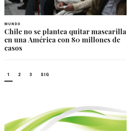
MUNDO
Chile no se plantea quitar mascarilla
en una América con 80 millones de
casos
Navegación
1
2
3
SIG
de
entradas