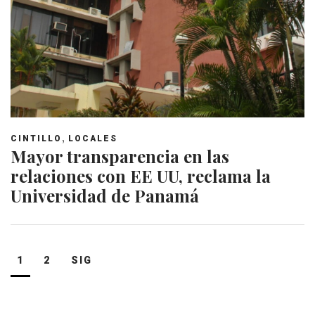
,
CINTILLO
LOCALES
Mayor transparencia en las
relaciones con EE UU, reclama la
Universidad de Panamá
Navegación
1
2
SIG
de
entradas