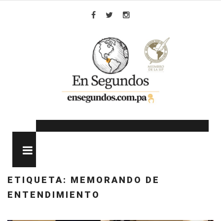
Skip
to
Facebook
Twitter
Instagram
content
MENU
ETIQUETA:
MEMORANDO DE
ENTENDIMIENTO