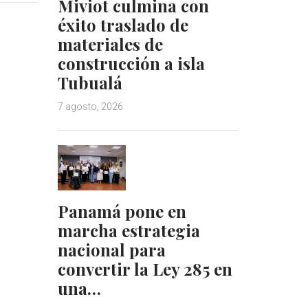
Miviot culmina con
e
e
éxito traslado de
d
r
materiales de
I
e
n
s
construcción a isla
t
Tubualá
7 agosto, 2026
Panamá pone en
marcha estrategia
nacional para
convertir la Ley 285 en
una…