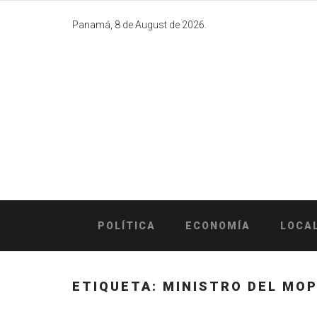
Skip
to
Panamá, 8 de August de 2026.
content
POLÍTICA
ECONOMÍA
LOCA
ETIQUETA:
MINISTRO DEL MO