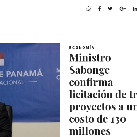
W
F
T
G
h
a
w
o
a
c
i
o
t
e
t
g
s
b
t
l
A
o
e
e
ECONOMÍA
p
o
r
+
Ministro
p
k
Sabonge
confirma
licitación de t
proyectos a u
costo de 130
millones