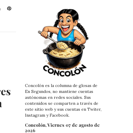
L
P
i
i
n
n
k
t
e
e
d
r
I
e
n
s
t
Concolón es la columna de glosas de
res
En Segundos, no mantiene cuentas
autónomas en redes sociales. Sus
n
contenidos se comparten a través de
este sitio web y sus cuentas en Twiter,
Instagram y Facebook.
Concolón, Viernes 07 de agosto de
2026