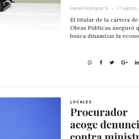
Reines Rodríguez N.
17 agosto,
El titular de la cartera de
Obras Públicas aseguró q
busca dinamizar la econ
W
F
T
G
h
a
w
o
a
c
i
o
t
e
t
g
s
b
t
l
A
o
e
e
LOCALES
p
o
r
+
Procurador
p
k
acoge denunc
contra minist