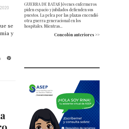
GUERRA DE BATAS Jóvenes enfermeros
 2020
piden espacio y jubilados defienden sus
puestos. La pelea por las plazas encendió
otra guerra generacional en los
ue se
hospitales. Mientras...
omía y
Concolón anteriores >>
L
P
i
i
n
n
k
t
e
e
d
r
I
e
n
s
t
ia
ro