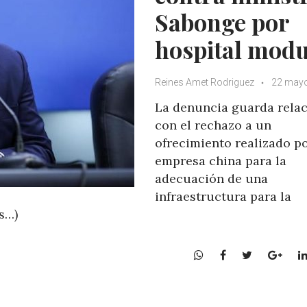
Sabonge por
hospital modu
Reines Amet Rodriguez
22 mayo
La denuncia guarda rela
con el rechazo a un
ofrecimiento realizado p
empresa china para la
adecuación de una
infraestructura para la
s…)
W
F
T
G
h
a
w
o
a
c
i
o
t
e
t
g