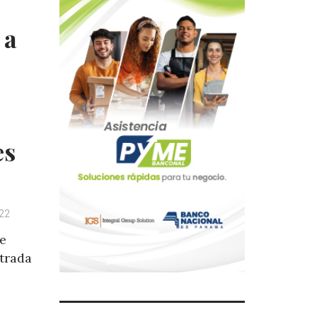
 a
es
22
se
ntrada