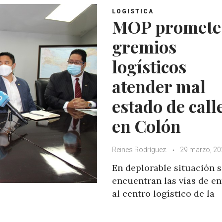
LOGISTICA
MOP promete
gremios
logísticos
atender mal
estado de call
en Colón
Reines Rodríguez.
29 marzo, 20
En deplorable situación 
encuentran las vías de e
al centro logístico de la