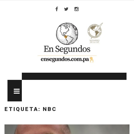
Skip
to
Facebook
Twitter
Instagram
content
MENU
ETIQUETA:
NBC