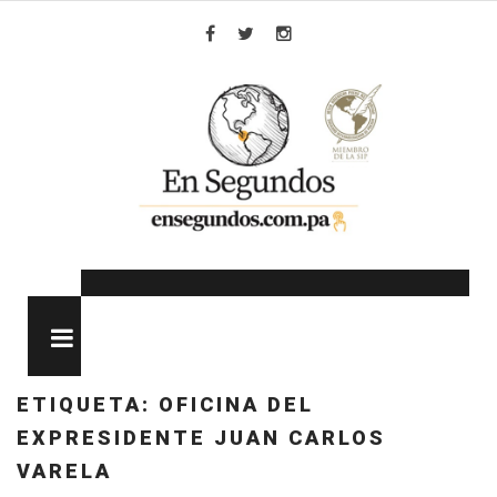
Skip
to
Facebook
Twitter
Instagram
content
MENU
ETIQUETA:
OFICINA DEL
EXPRESIDENTE JUAN CARLOS
VARELA