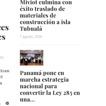
Miviot culmina con
n
s
éxito traslado de
t
materiales de
construcción a isla
es
Tubualá
es
7 agosto, 2026
zo,
lizan
Panamá pone en
el
marcha estrategia
s
nacional para
convertir la Ley 285 en
una…
L
P