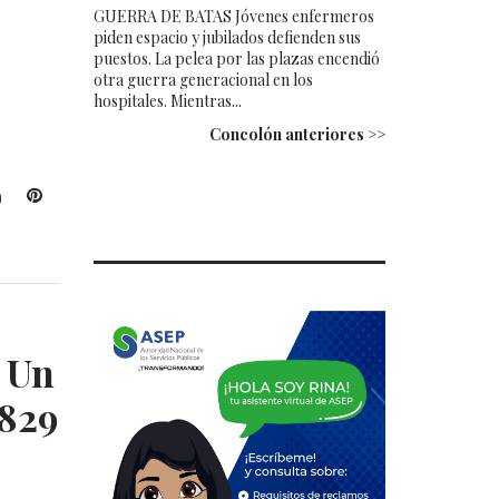
GUERRA DE BATAS Jóvenes enfermeros
piden espacio y jubilados defienden sus
puestos. La pelea por las plazas encendió
otra guerra generacional en los
hospitales. Mientras...
Concolón anteriores >>
L
P
i
i
n
n
k
t
e
e
d
r
I
e
 Un
n
s
t
 829