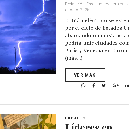
Redacción, Ensegundos.com.pa
agosto, 2025
El titán eléctrico se exte
por el cielo de Estados U
abarcando una distancia
podría unir ciudades co
París y Venecia en Europ
(más…)
VER MÁS
W
F
T
G
h
a
w
o
a
c
i
o
t
e
t
g
s
b
t
l
A
o
e
e
LOCALES
Líderes en
p
o
r
+