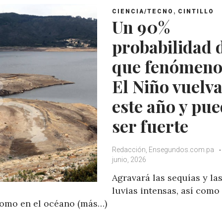
,
CIENCIA/TECNO
CINTILLO
Un 90%
probabilidad 
que fenómeno
El Niño vuelv
este año y pu
ser fuerte
Redacción, Ensegundos.com.pa
junio, 2026
Agravará las sequías y la
luvias intensas, así como 
 como en el océano (más…)