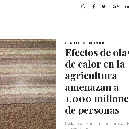
W
F
T
G
h
a
w
o
a
c
i
o
t
e
t
g
s
b
t
l
A
o
e
e
,
CINTILLO
MUNDO
p
o
r
+
Efectos de ola
p
k
de calor en la
agricultura
amenazan a
1,000 millone
de personas
Redacción, Ensegundos.com.pa | 