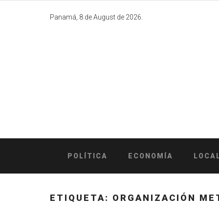
Skip
to
Panamá, 8 de August de 2026.
content
POLÍTICA
ECONOMÍA
LOCA
ETIQUETA:
ORGANIZACIÓN ME