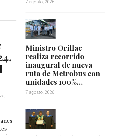
7 agosto, 2026
i
i
n
n
k
t
e
e
d
r
I
e
e
n
s
Ministro Orillac
t
24,
realiza recorrido
inaugural de nueva
l
ruta de Metrobus con
unidades 100%…
7 agosto, 2026
zo,
canes
tes