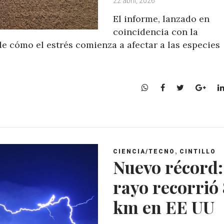
22 abril, 2026
El informe, lanzado en
coincidencia con la
 de cómo el estrés comienza a afectar a las especies
W
F
T
G
h
a
w
o
a
c
i
o
t
e
t
g
s
b
t
l
A
o
e
e
,
CIENCIA/TECNO
CINTILLO
p
o
r
+
Nuevo récord:
p
k
rayo recorrió
km en EE UU