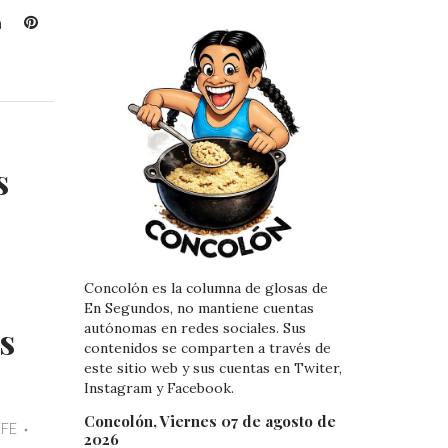
L
P
i
i
n
n
k
t
e
e
d
r
I
e
s
n
s
t
Concolón es la columna de glosas de
En Segundos, no mantiene cuentas
s
autónomas en redes sociales. Sus
contenidos se comparten a través de
este sitio web y sus cuentas en Twiter,
Instagram y Facebook.
Concolón, Viernes 07 de agosto de
EFE
2026