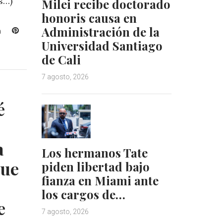
s…)
Milei recibe doctorado
honoris causa en
Administración de la
L
P
i
i
Universidad Santiago
n
n
de Cali
k
t
e
e
7 agosto, 2026
d
r
I
e
é
n
s
t
a
Los hermanos Tate
que
piden libertad bajo
fianza en Miami ante
los cargos de…
e
7 agosto, 2026