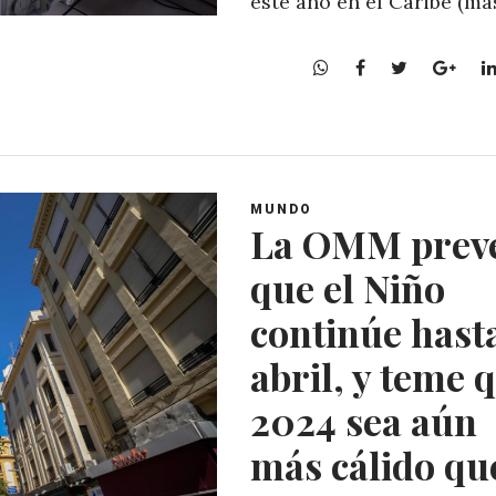
este año en el Caribe (má
W
F
T
G
h
a
w
o
a
c
i
o
t
e
t
g
s
b
t
l
A
o
e
e
MUNDO
p
o
r
+
La OMM prev
p
k
que el Niño
continúe hast
abril, y teme 
2024 sea aún
más cálido qu