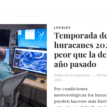
h
a
w
o
a
c
i
o
t
e
t
g
s
b
t
l
A
o
e
e
LOCALES
p
o
r
+
Temporada d
p
k
huracanes 20
peor que la de
año pasado
Redacción Ensegundos
18 mar
2024
Por condiciones
meteorológicas los hura
pueden hacerse más fuer