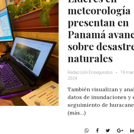
p
k
meteorología
presentan en
Panamá avanc
sobre desastr
naturales
Redacción Ensegundos
19 mar
2024
También visualizan y ana
datos de inundaciones y 
seguimiento de huracane
(más…)
W
F
T
G