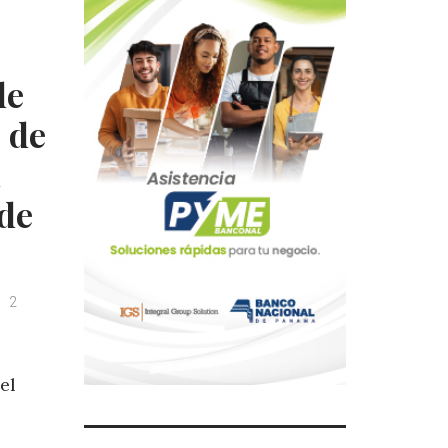
de
 de
a
ede
2
s
el