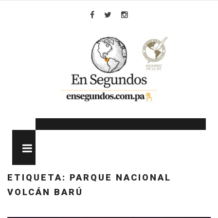
Skip
to
Facebook
Twitter
Instagram
content
MENU
ETIQUETA:
PARQUE NACIONAL
VOLCÁN BARÚ