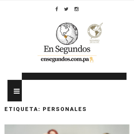
Skip
to
Facebook
Twitter
Instagram
content
MENU
ETIQUETA:
PERSONALES