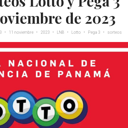
teos Lotto y Pega 3
noviembre de 2023
3
11 noviembre
2023
LNB
Lotto
Pega 3
sorteos