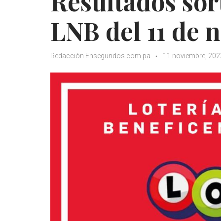
Resultados sor
LNB del 11 de 
Redacción Ensegundos.com.pa
11 noviembre, 202