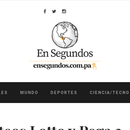
Facebook
Twitter
Instagram
LES
MUNDO
DEPORTES
CIENCIA/TECNO