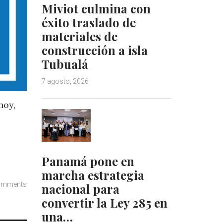
Miviot culmina con
éxito traslado de
materiales de
construcción a isla
Tubualá
7 agosto, 2026
hoy
,
Panamá pone en
marcha estrategia
omments
nacional para
convertir la Ley 285 en
una…