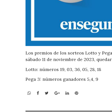
Los premios de
l
os
sorteo
s
Lotto y Peg
sábado
11
de
noviem
bre de 2023,
q
uedar
Lotto: números
19, 03, 36, 05, 28, 18
Pega 3
:
números ganadores
5,4, 9
WhatsApp
Facebook
Twitter
Google+
LinkedIn
Pinterest