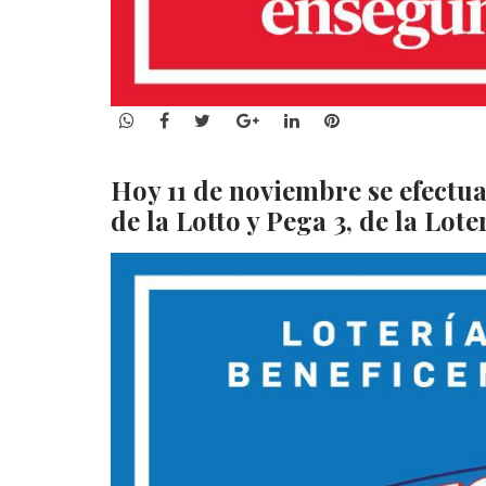
WhatsApp
Facebook
Twitter
Google+
LinkedIn
Pinterest
Hoy
11
de noviembre
se efectu
de la
Lotto y Pega 3, de
la Lote