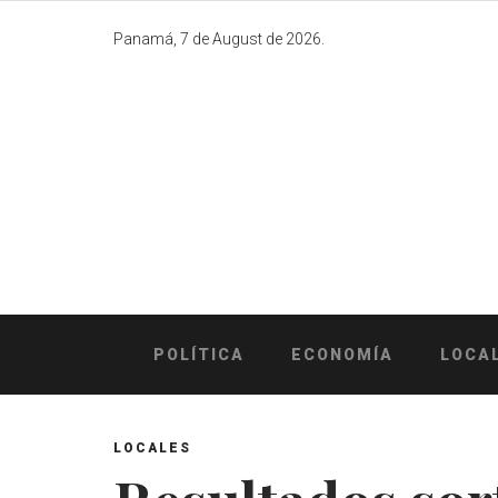
Skip
to
Panamá, 7 de August de 2026.
content
POLÍTICA
ECONOMÍA
LOCA
LOCALES