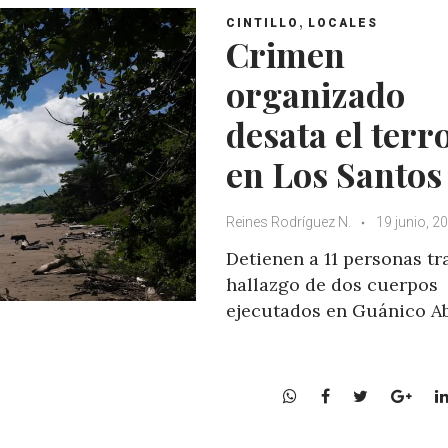
,
CINTILLO
LOCALES
Crimen
organizado
desata el terr
en Los Santos
Reines Rodríguez N.
19 junio, 2
Detienen a 11 personas tra
hallazgo de dos cuerpos
ejecutados en Guánico A
W
F
T
G
h
a
w
o
a
c
i
o