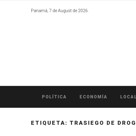
Skip
to
Panamá, 7 de August de 2026.
content
POLÍTICA
ECONOMÍA
LOCA
ETIQUETA:
TRASIEGO DE DRO