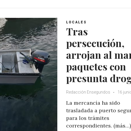
t
e
t
g
s
b
t
l
A
o
e
e
LOCALES
p
o
r
+
Tras
p
k
persecución,
arrojan al mar
paquetes con
presunta dro
Redacción Ensegundos
16 juni
La mercancía ha sido
trasladada a puerto segu
para los trámites
correspondientes. (más…)