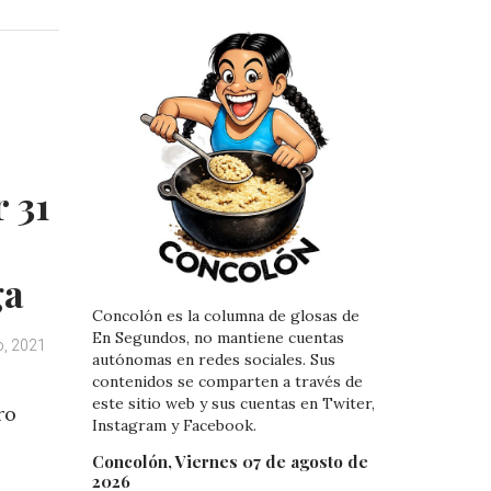
k
t
e
e
d
r
I
e
n
s
t
 31
ga
Concolón es la columna de glosas de
En Segundos, no mantiene cuentas
o, 2021
autónomas en redes sociales. Sus
contenidos se comparten a través de
este sitio web y sus cuentas en Twiter,
ro
Instagram y Facebook.
Concolón, Viernes 07 de agosto de
2026