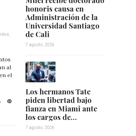
honoris causa en
Administración de la
Universidad Santiago
de Cali
mbre,
7 agosto, 2026
ntos
an al
en el
Los hermanos Tate
piden libertad bajo
L
P
fianza en Miami ante
i
i
n
n
los cargos de…
k
t
7 agosto, 2026
e
e
d
r