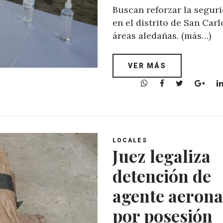
Buscan reforzar la segur
en el distrito de San Carl
áreas aledañas. (más…)
VER MÁS
W
F
T
G
h
a
w
o
a
c
i
o
t
e
t
g
s
b
t
l
A
o
e
e
LOCALES
Juez legaliza
p
o
r
+
p
k
detención de
agente aerona
por posesión