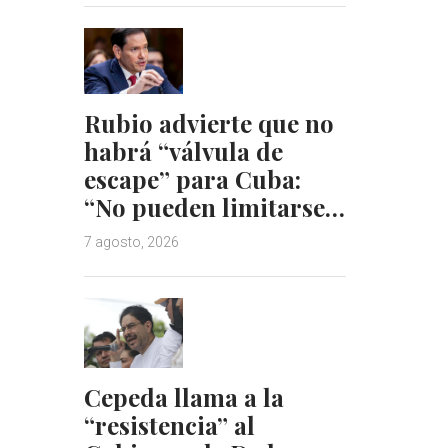
I
e
n
s
t
Rubio advierte que no
habrá “válvula de
escape” para Cuba:
“No pueden limitarse…
7 agosto, 2026
Cepeda llama a la
“resistencia” al