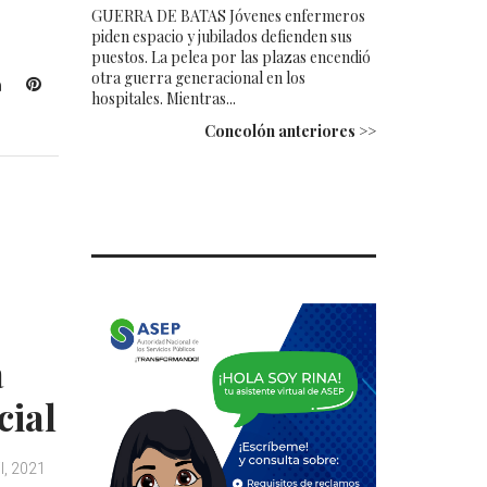
GUERRA DE BATAS Jóvenes enfermeros
piden espacio y jubilados defienden sus
puestos. La pelea por las plazas encendió
otra guerra generacional en los
L
P
hospitales. Mientras...
i
i
Concolón anteriores >>
n
n
k
t
e
e
d
r
I
e
n
s
t
a
cial
l, 2021