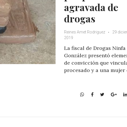
agravada de
drogas
Reines Amet Rodriguez
29 dicie
2019
La fiscal de Drogas Ninfa
González presentó eleme
de convicción que vincul
procesado y a una mujer 
W
F
T
G
h
a
w
o
a
c
i
o
t
e
t
g
s
b
t
l
A
o
e
e