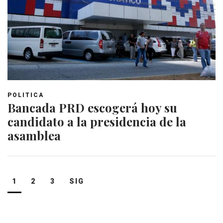
POLITICA
Bancada PRD escogerá hoy su
candidato a la presidencia de la
asamblea
Navegación
1
2
3
SIG
de
entradas