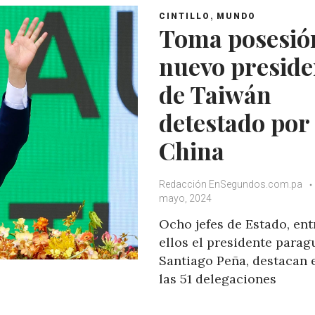
,
CINTILLO
MUNDO
Toma posesión
nuevo preside
de Taiwán
detestado por
China
Redacción EnSegundos.com.pa
mayo, 2024
Ocho jefes de Estado, ent
ellos el presidente para
Santiago Peña, destacan 
las 51 delegaciones