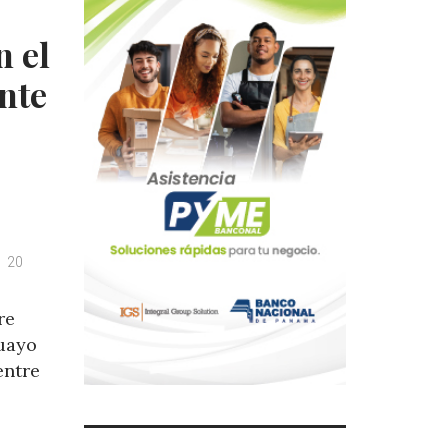
 el
nte
20
re
guayo
entre