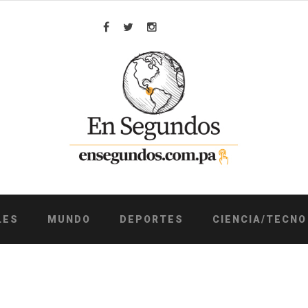
Facebook
Twitter
Instagram
LES
MUNDO
DEPORTES
CIENCIA/TECNO