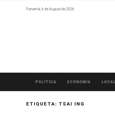
Skip
to
Panamá, 6 de August de 2026.
content
POLÍTICA
ECONOMÍA
LOCA
ETIQUETA:
TSAI ING