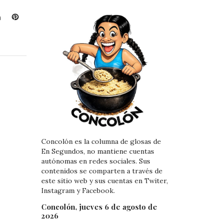
L
P
i
i
n
n
k
t
e
e
d
r
I
e
n
s
t
Concolón es la columna de glosas de
En Segundos, no mantiene cuentas
autónomas en redes sociales. Sus
contenidos se comparten a través de
este sitio web y sus cuentas en Twiter,
Instagram y Facebook.
Concolón, jueves 6 de agosto de
2026