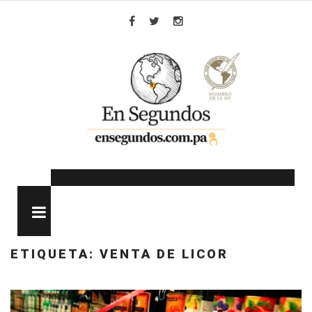
Skip
to
Facebook
Twitter
Instagram
content
MENU
ETIQUETA:
VENTA DE LICOR