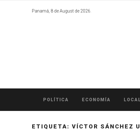
Skip
to
Panamá, 8 de August de 2026.
content
POLÍTICA
ECONOMÍA
LOCA
ETIQUETA:
VÍCTOR SÁNCHEZ 