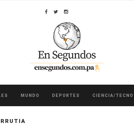
Facebook
Twitter
Instagram
LES
MUNDO
DEPORTES
CIENCIA/TECNO
URRUTIA