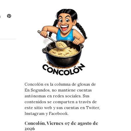
L
P
i
i
n
n
k
t
e
e
d
r
I
e
n
s
t
Concolón es la columna de glosas de
En Segundos, no mantiene cuentas
autónomas en redes sociales. Sus
contenidos se comparten a través de
este sitio web y sus cuentas en Twiter,
Instagram y Facebook.
Concolón, Viernes 07 de agosto de
2026