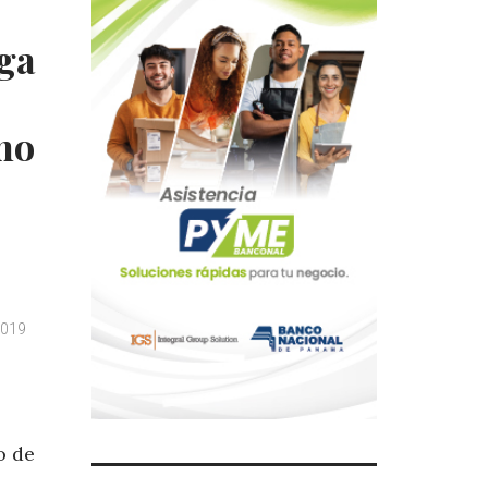
ga
mo
2019
o de