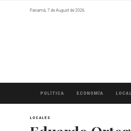
Skip
to
Panamá, 7 de August de 2026.
content
POLÍTICA
ECONOMÍA
LOCA
LOCALES