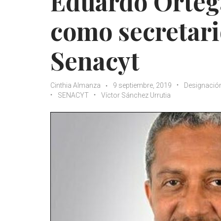
Eduardo Orteg
como secretari
Senacyt
Cinthia Almanza
9 septiembre, 2019
Designació
SENACYT
Víctor Sánchez Urrutia