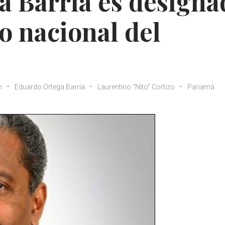
a Barría es designa
o nacional del
n
Eduardo Ortega Barría
Laurentino “Nito” Cortizo
Panamá