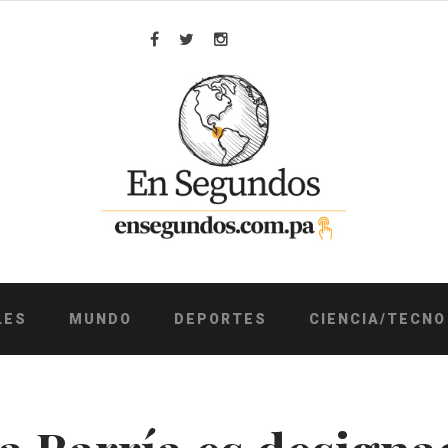
Facebook
Twitter
Instagram
LES
MUNDO
DEPORTES
CIENCIA/TECNO