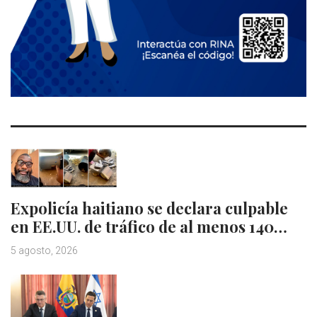
Expolicía haitiano se declara culpable
en EE.UU. de tráfico de al menos 140…
5 agosto, 2026