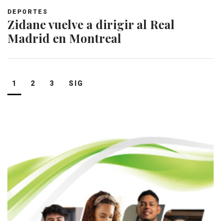
DEPORTES
Zidane vuelve a dirigir al Real
Madrid en Montreal
Navegación
1
2
3
SIG
de
entradas