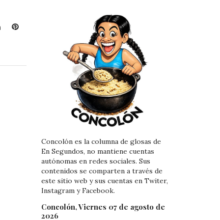
L
P
i
i
n
n
k
t
e
e
d
r
I
e
n
s
t
Concolón es la columna de glosas de
En Segundos, no mantiene cuentas
autónomas en redes sociales. Sus
contenidos se comparten a través de
este sitio web y sus cuentas en Twiter,
Instagram y Facebook.
Concolón, Viernes 07 de agosto de
2026