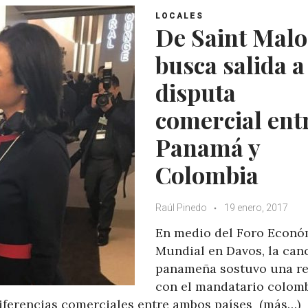
LOCALES
De Saint Malo
busca salida a
disputa
comercial ent
Panamá y
Colombia
Raúl Pinedo
19 enero, 2017
En medio del Foro Econó
Mundial en Davos, la canc
panameña sostuvo una r
con el mandatario colom
diferencias comerciales entre ambos países (más…)