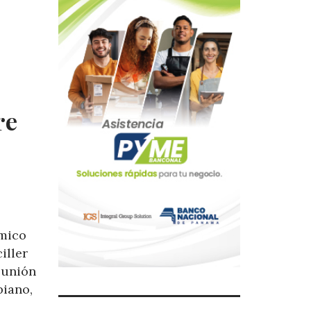
re
mico
iller
eunión
biano,