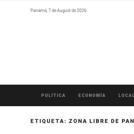
Skip
to
Panamá, 7 de August de 2026.
content
POLÍTICA
ECONOMÍA
LOCA
ETIQUETA:
ZONA LIBRE DE PA