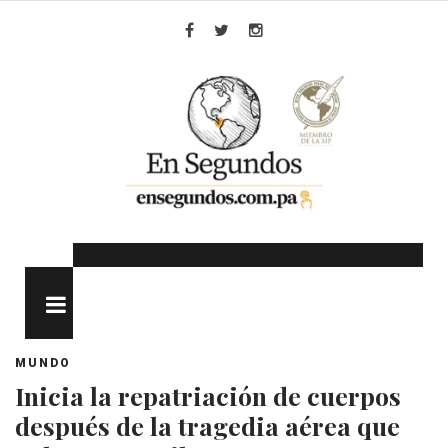
Skip
to
Facebook
Twitter
Instagram
content
MENU
MUNDO
Inicia la repatriación de cuerpos
después de la tragedia aérea que