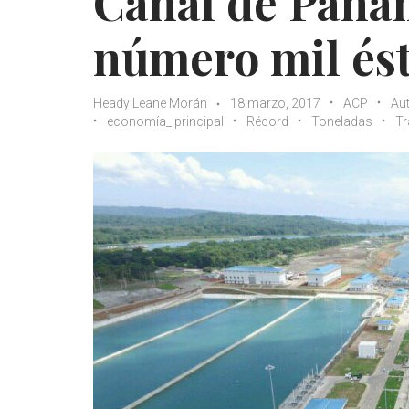
Canal de Pana
número mil és
Heady Leane Morán
18 marzo, 2017
ACP
Au
economía_ principal
Récord
Toneladas
Tr