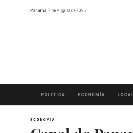
Skip
to
Panamá, 7 de August de 2026.
content
POLÍTICA
ECONOMÍA
LOCA
ECONOMÍA