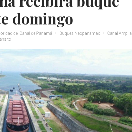
má recibirá buque
te domingo
toridad del Canal de Panamá
Buques Neopanamax
Canal Ampli
ánsito