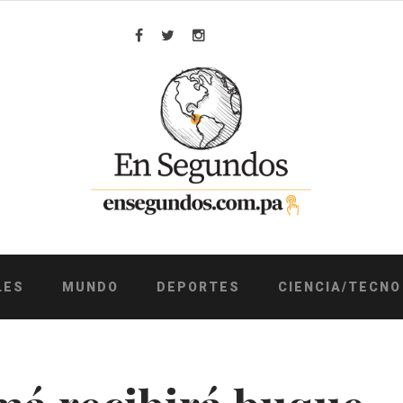
Facebook
Twitter
Instagram
LES
MUNDO
DEPORTES
CIENCIA/TECNO