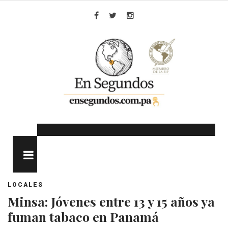
Skip
to
Facebook
Twitter
Instagram
content
MENU
LOCALES
Minsa: Jóvenes entre 13 y 15 años ya
fuman tabaco en Panamá