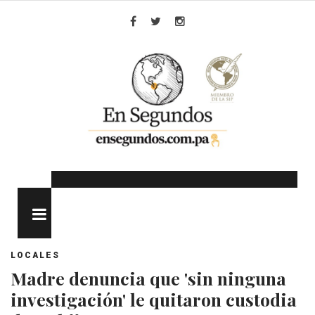
Skip
to
Facebook
Twitter
Instagram
content
MENU
LOCALES
Madre denuncia que 'sin ninguna
investigación' le quitaron custodia