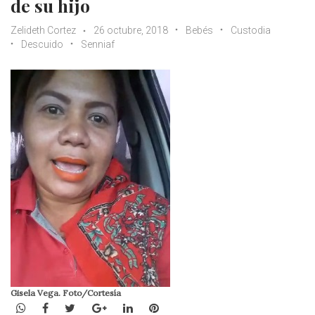
de su hijo
Zelideth Cortez
26 octubre, 2018
Bebés
Custodia
Descuido
Senniaf
Gisela Vega. Foto/Cortesía
WhatsApp
Facebook
Twitter
Google+
LinkedIn
Pinterest