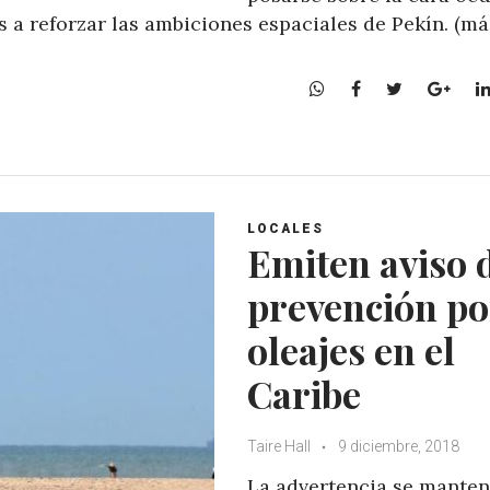
 a reforzar las ambiciones espaciales de Pekín. (m
W
F
T
G
h
a
w
o
a
c
i
o
t
e
t
g
s
b
t
l
A
o
e
e
LOCALES
p
o
r
+
Emiten aviso 
p
k
prevención po
oleajes en el
Caribe
Taire Hall
9 diciembre, 2018
La advertencia se mante