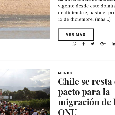
vigente desde este domin
de diciembre, hasta el p
12 de diciembre. (más…)
VER MÁS
W
F
T
G
h
a
w
o
a
c
i
o
t
e
t
g
s
b
t
l
A
o
e
e
MUNDO
Chile se resta
p
o
r
+
p
k
pacto para la
migración de 
ONU