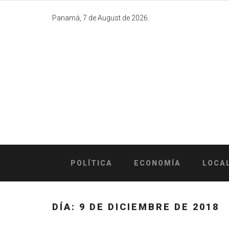
Skip
to
Panamá, 7 de August de 2026.
content
POLÍTICA
ECONOMÍA
LOCA
DÍA:
9 DE DICIEMBRE DE 2018