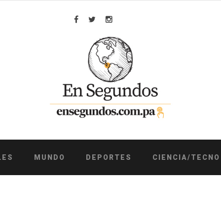
Facebook
Twitter
Instagram
LES
MUNDO
DEPORTES
CIENCIA/TECNO