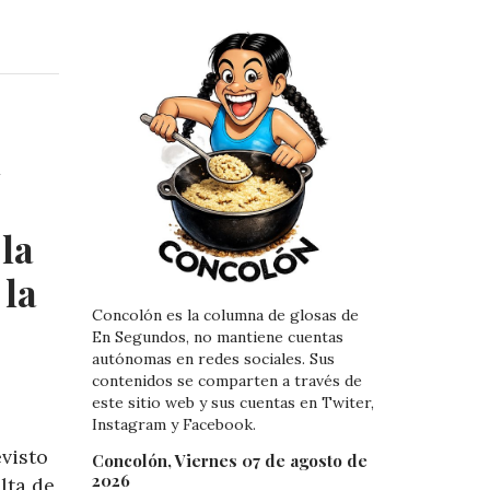
i
i
n
n
k
t
e
e
d
r
I
e
a
n
s
t
la
 la
Concolón es la columna de glosas de
En Segundos, no mantiene cuentas
autónomas en redes sociales. Sus
contenidos se comparten a través de
este sitio web y sus cuentas en Twiter,
Instagram y Facebook.
visto
Concolón, Viernes 07 de agosto de
2026
lta de