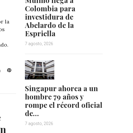
Colombia para
investidura de
r la
Abelardo de la
os
Espriella
ndo.
7 agosto, 2026
L
P
i
i
n
n
Singapur ahorca a un
k
t
hombre 79 años y
e
e
rompe el récord oficial
d
r
I
e
de…
e
n
s
7 agosto, 2026
t
in