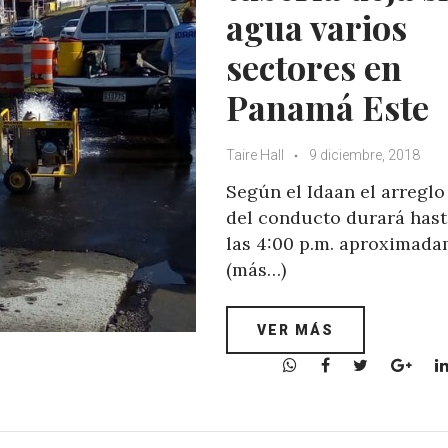
agua varios
sectores en
Panamá Este
Taire Hall
9 diciembre, 2018
Según el Idaan el arreglo
del conducto durará hast
las 4:00 p.m. aproximada
(más…)
VER MÁS
W
F
T
G
h
a
w
o
a
c
i
o
t
e
t
g