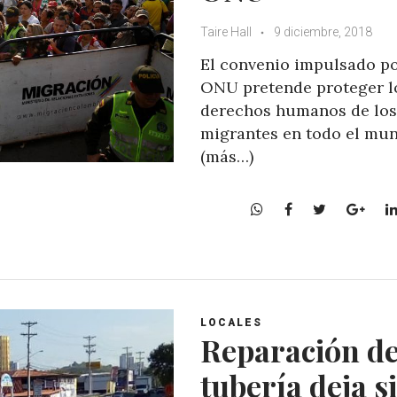
Taire Hall
9 diciembre, 2018
El convenio impulsado po
ONU pretende proteger l
derechos humanos de los
migrantes en todo el mu
(más…)
W
F
T
G
h
a
w
o
a
c
i
o
t
e
t
g
s
b
t
l
A
o
e
e
LOCALES
p
o
r
+
Reparación d
p
k
tubería deja s