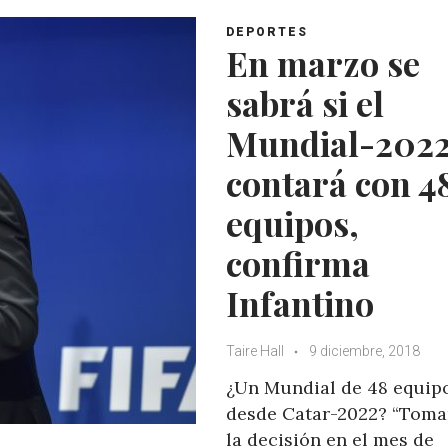
s
b
t
l
A
o
e
e
DEPORTES
En marzo se
p
o
r
+
p
k
sabrá si el
Mundial-202
contará con 4
equipos,
confirma
Infantino
Taire Hall
9 diciembre, 2018
¿Un Mundial de 48 equip
desde Catar-2022? “Tom
la decisión en el mes de