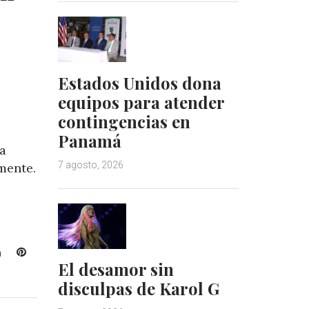
Estados Unidos dona
equipos para atender
contingencias en
Panamá
a
7 agosto, 2026
mente.
L
P
El desamor sin
i
i
n
n
disculpas de Karol G
k
t