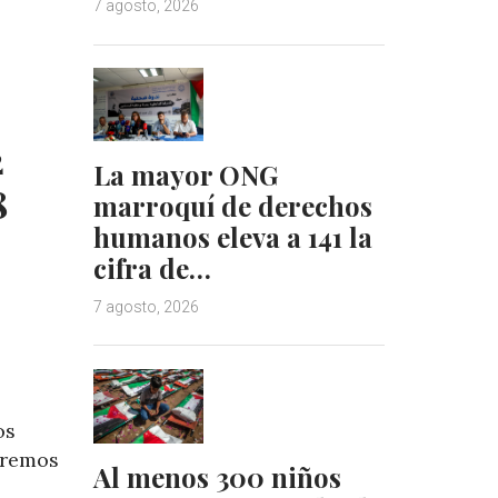
7 agosto, 2026
e
e
d
r
I
e
n
s
t
2
La mayor ONG
8
marroquí de derechos
humanos eleva a 141 la
cifra de…
7 agosto, 2026
os
aremos
Al menos 300 niños