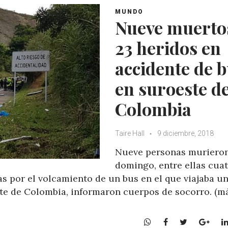
MUNDO
Nueve muerto
23 heridos en
accidente de 
en suroeste d
Colombia
Taire Hall
9 diciembre, 2018
Nueve personas murieron
domingo, entre ellas cua
s por el volcamiento de un bus en el que viajaba u
ste de Colombia, informaron cuerpos de socorro. (m
W
F
T
G