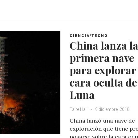
h
a
w
o
a
c
i
o
t
e
t
g
s
b
t
l
A
o
e
e
CIENCIA/TECNO
p
o
r
+
China lanza l
p
k
primera nave
para explorar 
cara oculta de
Luna
Taire Hall
9 diciembre, 2018
China lanzó una nave de
exploración que tiene pre
posarse sobre la cara ocu