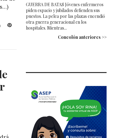
GUERRA DE BATAS Jóvenes enfermeros
ás…)
piden espacio y jubilados defienden sus
puestos. La pelea por las plazas encendió
otra guerra generacional en los
L
P
hospitales. Mientras...
i
i
Concolón anteriores >>
n
n
k
t
e
e
d
r
I
e
de
n
s
t
r
ndrá