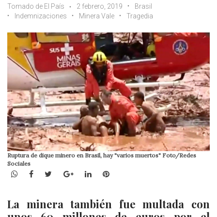
Tomado de El País
2 febrero, 2019
Brasil
Indemnizaciones
Minera Vale
Tragedia
Ruptura de dique minero en Brasil, hay "varios muertos" Foto/Redes
Sociales
WhatsApp
Facebook
Twitter
Google+
LinkedIn
Pinterest
La minera también fue multada con
unos 60 millones de euros por el