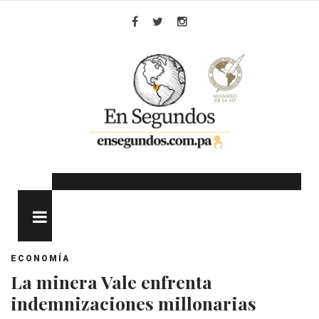
Skip
to
Facebook
Twitter
Instagram
content
MENU
ECONOMÍA
La minera Vale enfrenta
indemnizaciones millonarias