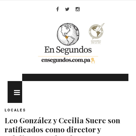
Skip
to
Facebook
Twitter
Instagram
content
MENU
LOCALES
Leo González y Cecilia Sucre son
ratificados como director y