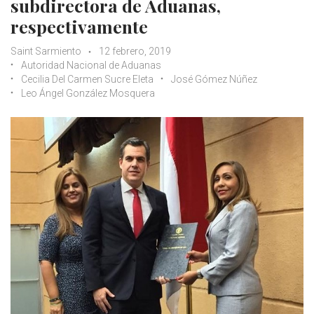
subdirectora de Aduanas,
respectivamente
Saint Sarmiento
12 febrero, 2019
Autoridad Nacional de Aduanas
Cecilia Del Carmen Sucre Eleta
José Gómez Núñez
Leo Ángel González Mosquera