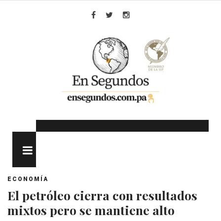
Skip
to
Facebook
Twitter
Instagram
content
MENU
ECONOMÍA
El petróleo cierra con resultados
mixtos pero se mantiene alto