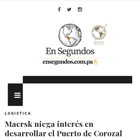
Skip
to
Facebook
Twitter
Instagram
content
MENU
LOGISTICA
Maersk niega interés en
desarrollar el Puerto de Corozal