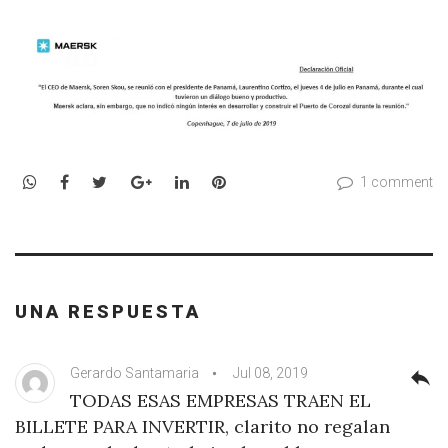
WhatsApp
Facebook
Twitter
Google+
LinkedIn
Pinterest
1 comment
UNA RESPUESTA
Gerardo Santamaria
Jul 08, 2019
reply
TODAS ESAS EMPRESAS TRAEN EL
BILLETE PARA INVERTIR, clarito no regalan