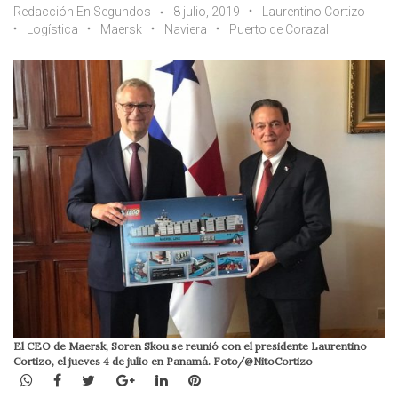
Redacción En Segundos
8 julio, 2019
Laurentino Cortizo
Logística
Maersk
Naviera
Puerto de Corazal
El CEO de Maersk, Soren Skou se reunió con el presidente Laurentino
Cortizo, el jueves 4 de julio en Panamá. Foto/@NitoCortizo
WhatsApp
Facebook
Twitter
Google+
LinkedIn
Pinterest